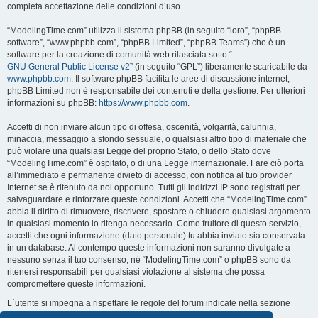
completa accettazione delle condizioni d’uso.
“ModelingTime.com” utilizza il sistema phpBB (in seguito “loro”, “phpBB
software”, “www.phpbb.com”, “phpBB Limited”, “phpBB Teams”) che è un
software per la creazione di comunità web rilasciata sotto “
GNU General Public License v2
” (in seguito “GPL”) liberamente scaricabile da
www.phpbb.com
. Il software phpBB facilita le aree di discussione internet;
phpBB Limited non è responsabile dei contenuti e della gestione. Per ulteriori
informazioni su phpBB:
https://www.phpbb.com
.
Accetti di non inviare alcun tipo di offesa, oscenità, volgarità, calunnia,
minaccia, messaggio a sfondo sessuale, o qualsiasi altro tipo di materiale che
può violare una qualsiasi Legge del proprio Stato, o dello Stato dove
“ModelingTime.com” è ospitato, o di una Legge internazionale. Fare ciò porta
all’immediato e permanente divieto di accesso, con notifica al tuo provider
Internet se è ritenuto da noi opportuno. Tutti gli indirizzi IP sono registrati per
salvaguardare e rinforzare queste condizioni. Accetti che “ModelingTime.com”
abbia il diritto di rimuovere, riscrivere, spostare o chiudere qualsiasi argomento
in qualsiasi momento lo ritenga necessario. Come fruitore di questo servizio,
accetti che ogni informazione (dato personale) tu abbia inviato sia conservata
in un database. Al contempo queste informazioni non saranno divulgate a
nessuno senza il tuo consenso, né “ModelingTime.com” o phpBB sono da
ritenersi responsabili per qualsiasi violazione al sistema che possa
compromettere queste informazioni.
L´utente si impegna a rispettare le regole del forum indicate nella sezione
seguente "Regole":
Guarda le regole del Forum