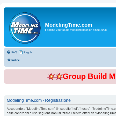
ModelingTime.com
Feeding your scale modelling passion since 2008!
FAQ
Regole
Indice
Group Build 
ModelingTime.com - Registrazione
Accedendo a “ModelingTime.com” (in seguito “noi”, “nostro”, “ModelingTime.com”
dalle condizioni d’uso seguenti non utilizzare i servizi offerti da “Modeling