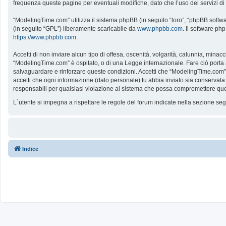
frequenza queste pagine per eventuali modifiche, dato che l’uso dei servizi d
“ModelingTime.com” utilizza il sistema phpBB (in seguito “loro”, “phpBB softw
(in seguito “GPL”) liberamente scaricabile da
www.phpbb.com
. Il software ph
https://www.phpbb.com
.
Accetti di non inviare alcun tipo di offesa, oscenità, volgarità, calunnia, mina
“ModelingTime.com” è ospitato, o di una Legge internazionale. Fare ciò porta all
salvaguardare e rinforzare queste condizioni. Accetti che “ModelingTime.com” a
accetti che ogni informazione (dato personale) tu abbia inviato sia conserv
responsabili per qualsiasi violazione al sistema che possa compromettere que
L´utente si impegna a rispettare le regole del forum indicate nella sezione s
Indice