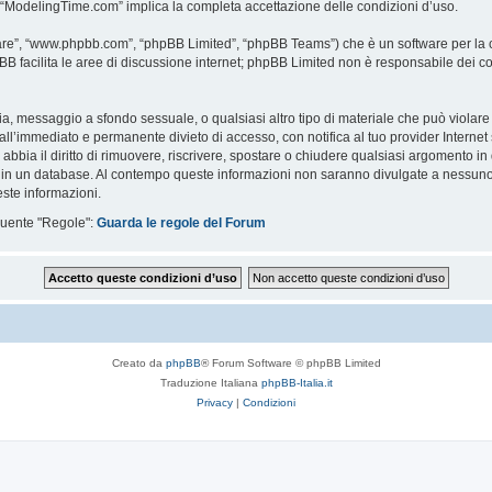
i “ModelingTime.com” implica la completa accettazione delle condizioni d’uso.
are”, “www.phpbb.com”, “phpBB Limited”, “phpBB Teams”) che è un software per la c
pBB facilita le aree di discussione internet; phpBB Limited non è responsabile dei co
ccia, messaggio a sfondo sessuale, o qualsiasi altro tipo di materiale che può violar
’immediato e permanente divieto di accesso, con notifica al tuo provider Internet se 
bbia il diritto di rimuovere, riscrivere, spostare o chiudere qualsiasi argomento in
ata in un database. Al contempo queste informazioni non saranno divulgate a nessu
ste informazioni.
eguente "Regole":
Guarda le regole del Forum
Creato da
phpBB
® Forum Software © phpBB Limited
Traduzione Italiana
phpBB-Italia.it
Privacy
|
Condizioni