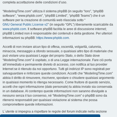
completa accettazione delle condizioni d’uso.
“ModelingTime.com” utilizza il sistema phpBB (in seguito “loro”, “phpBB
software”, “www.phpbb.com”, “phpBB Limited”, “phpBB Teams”) che è un
software per la creazione di comunità web rilasciata sotto “
GNU General Public License v2
” (in seguito “GPL”) liberamente scaricabile da
www.phpbb.com
. Il software phpBB facilita le aree di discussione internet;
phpBB Limited non è responsabile dei contenuti e della gestione. Per ulteriori
informazioni su phpBB:
https://www.phpbb.com
.
Accetti di non inviare alcun tipo di offesa, oscenità, volgarità, calunnia,
minaccia, messaggio a sfondo sessuale, o qualsiasi altro tipo di materiale che
può violare una qualsiasi Legge del proprio Stato, o dello Stato dove
“ModelingTime.com” è ospitato, o di una Legge internazionale. Fare ciò porta
all’immediato e permanente divieto di accesso, con notifica al tuo provider
Internet se è ritenuto da noi opportuno. Tutti gli indirizzi IP sono registrati per
salvaguardare e rinforzare queste condizioni. Accetti che “ModelingTime.com”
abbia il diritto di rimuovere, riscrivere, spostare o chiudere qualsiasi argomento
in qualsiasi momento lo ritenga necessario. Come fruitore di questo servizio,
accetti che ogni informazione (dato personale) tu abbia inviato sia conservata
in un database. Al contempo queste informazioni non saranno divulgate a
nessuno senza il tuo consenso, né “ModelingTime.com” o phpBB sono da
ritenersi responsabili per qualsiasi violazione al sistema che possa
compromettere queste informazioni.
L´utente si impegna a rispettare le regole del forum indicate nella sezione
seguente "Regole":
Guarda le regole del Forum