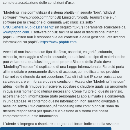
completa accettazione delle condizioni d’uso.
“ModelingTime.com” utilizza il sistema phpBB (in seguito “loro”, “phpBB
software”, “www.phpbb.com”, “phpBB Limited”, “phpBB Teams”) che è un
software per la creazione di comunità web rilasciata sotto “
GNU General Public License v2
” (in seguito “GPL”) liberamente scaricabile da
www.phpbb.com
. Il software phpBB facilita le aree di discussione internet;
phpBB Limited non è responsabile dei contenuti e della gestione. Per ulteriori
informazioni su phpBB:
https://www.phpbb.com
.
Accetti di non inviare alcun tipo di offesa, oscenità, volgarità, calunnia,
minaccia, messaggio a sfondo sessuale, o qualsiasi altro tipo di materiale che
può violare una qualsiasi Legge del proprio Stato, o dello Stato dove
“ModelingTime.com” è ospitato, o di una Legge internazionale. Fare ciò porta
all’immediato e permanente divieto di accesso, con notifica al tuo provider
Internet se è ritenuto da noi opportuno. Tutti gli indirizzi IP sono registrati per
salvaguardare e rinforzare queste condizioni. Accetti che “ModelingTime.com”
abbia il diritto di rimuovere, riscrivere, spostare o chiudere qualsiasi argomento
in qualsiasi momento lo ritenga necessario. Come fruitore di questo servizio,
accetti che ogni informazione (dato personale) tu abbia inviato sia conservata
in un database. Al contempo queste informazioni non saranno divulgate a
nessuno senza il tuo consenso, né “ModelingTime.com” o phpBB sono da
ritenersi responsabili per qualsiasi violazione al sistema che possa
compromettere queste informazioni.
L´utente si impegna a rispettare le regole del forum indicate nella sezione
seguente "Regole":
Guarda le regole del Forum