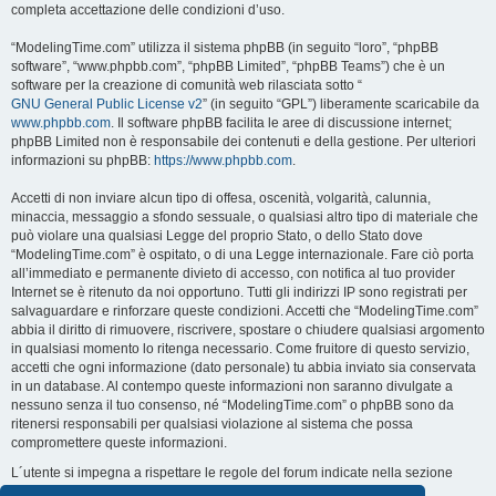
completa accettazione delle condizioni d’uso.
“ModelingTime.com” utilizza il sistema phpBB (in seguito “loro”, “phpBB
software”, “www.phpbb.com”, “phpBB Limited”, “phpBB Teams”) che è un
software per la creazione di comunità web rilasciata sotto “
GNU General Public License v2
” (in seguito “GPL”) liberamente scaricabile da
www.phpbb.com
. Il software phpBB facilita le aree di discussione internet;
phpBB Limited non è responsabile dei contenuti e della gestione. Per ulteriori
informazioni su phpBB:
https://www.phpbb.com
.
Accetti di non inviare alcun tipo di offesa, oscenità, volgarità, calunnia,
minaccia, messaggio a sfondo sessuale, o qualsiasi altro tipo di materiale che
può violare una qualsiasi Legge del proprio Stato, o dello Stato dove
“ModelingTime.com” è ospitato, o di una Legge internazionale. Fare ciò porta
all’immediato e permanente divieto di accesso, con notifica al tuo provider
Internet se è ritenuto da noi opportuno. Tutti gli indirizzi IP sono registrati per
salvaguardare e rinforzare queste condizioni. Accetti che “ModelingTime.com”
abbia il diritto di rimuovere, riscrivere, spostare o chiudere qualsiasi argomento
in qualsiasi momento lo ritenga necessario. Come fruitore di questo servizio,
accetti che ogni informazione (dato personale) tu abbia inviato sia conservata
in un database. Al contempo queste informazioni non saranno divulgate a
nessuno senza il tuo consenso, né “ModelingTime.com” o phpBB sono da
ritenersi responsabili per qualsiasi violazione al sistema che possa
compromettere queste informazioni.
L´utente si impegna a rispettare le regole del forum indicate nella sezione
seguente "Regole":
Guarda le regole del Forum