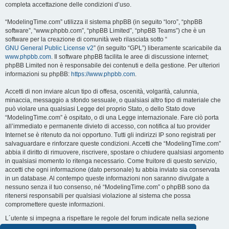
completa accettazione delle condizioni d’uso.
“ModelingTime.com” utilizza il sistema phpBB (in seguito “loro”, “phpBB
software”, “www.phpbb.com”, “phpBB Limited”, “phpBB Teams”) che è un
software per la creazione di comunità web rilasciata sotto “
GNU General Public License v2
” (in seguito “GPL”) liberamente scaricabile da
www.phpbb.com
. Il software phpBB facilita le aree di discussione internet;
phpBB Limited non è responsabile dei contenuti e della gestione. Per ulteriori
informazioni su phpBB:
https://www.phpbb.com
.
Accetti di non inviare alcun tipo di offesa, oscenità, volgarità, calunnia,
minaccia, messaggio a sfondo sessuale, o qualsiasi altro tipo di materiale che
può violare una qualsiasi Legge del proprio Stato, o dello Stato dove
“ModelingTime.com” è ospitato, o di una Legge internazionale. Fare ciò porta
all’immediato e permanente divieto di accesso, con notifica al tuo provider
Internet se è ritenuto da noi opportuno. Tutti gli indirizzi IP sono registrati per
salvaguardare e rinforzare queste condizioni. Accetti che “ModelingTime.com”
abbia il diritto di rimuovere, riscrivere, spostare o chiudere qualsiasi argomento
in qualsiasi momento lo ritenga necessario. Come fruitore di questo servizio,
accetti che ogni informazione (dato personale) tu abbia inviato sia conservata
in un database. Al contempo queste informazioni non saranno divulgate a
nessuno senza il tuo consenso, né “ModelingTime.com” o phpBB sono da
ritenersi responsabili per qualsiasi violazione al sistema che possa
compromettere queste informazioni.
L´utente si impegna a rispettare le regole del forum indicate nella sezione
seguente "Regole":
Guarda le regole del Forum