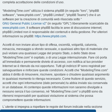
completa accettazione delle condizioni d’uso.
“ModelingTime.com” utilizza il sistema phpBB (in seguito “loro”, “phpBB
software”, “www.phpbb.com”, “phpBB Limited”, “phpBB Teams”) che è un
software per la creazione di comunità web rilasciata sotto “
GNU General Public License v2
” (in seguito “GPL”) liberamente scaricabile da
www.phpbb.com
. Il software phpBB facilita le aree di discussione internet;
phpBB Limited non è responsabile dei contenuti e della gestione. Per ulteriori
informazioni su phpBB:
https://www.phpbb.com
.
Accetti di non inviare alcun tipo di offesa, oscenità, volgarità, calunnia,
minaccia, messaggio a sfondo sessuale, o qualsiasi altro tipo di materiale che
può violare una qualsiasi Legge del proprio Stato, o dello Stato dove
“ModelingTime.com” è ospitato, o di una Legge internazionale. Fare ciò porta
all’immediato e permanente divieto di accesso, con notifica al tuo provider
Internet se è ritenuto da noi opportuno. Tutti gli indirizzi IP sono registrati per
salvaguardare e rinforzare queste condizioni. Accetti che “ModelingTime.com”
abbia il diritto di rimuovere, riscrivere, spostare o chiudere qualsiasi argomento
in qualsiasi momento lo ritenga necessario. Come fruitore di questo servizio,
accetti che ogni informazione (dato personale) tu abbia inviato sia conservata
in un database. Al contempo queste informazioni non saranno divulgate a
nessuno senza il tuo consenso, né “ModelingTime.com” o phpBB sono da
ritenersi responsabili per qualsiasi violazione al sistema che possa
compromettere queste informazioni.
L´utente si impegna a rispettare le regole del forum indicate nella sezione
seguente "Regole":
Guarda le regole del Forum