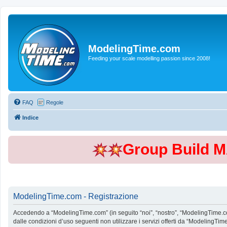
ModelingTime.com
Feeding your scale modelling passion since 2008!
FAQ
Regole
Indice
Group Build 
ModelingTime.com - Registrazione
Accedendo a “ModelingTime.com” (in seguito “noi”, “nostro”, “ModelingTime.com”
dalle condizioni d’uso seguenti non utilizzare i servizi offerti da “Modeling