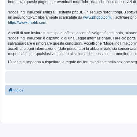
frequenza queste pagine per eventuali modifiche, dato che l’uso dei servizi d
“ModelingTime.com” utilizza il sistema phpBB (in seguito “loro”, “phpBB softw
(in seguito “GPL”) liberamente scaricabile da
www.phpbb.com
. Il software ph
https://www.phpbb.com
.
Accetti di non inviare alcun tipo di offesa, oscenità, volgarità, calunnia, mina
“ModelingTime.com” è ospitato, o di una Legge internazionale. Fare ciò porta all
salvaguardare e rinforzare queste condizioni. Accetti che “ModelingTime.com” a
accetti che ogni informazione (dato personale) tu abbia inviato sia conserv
responsabili per qualsiasi violazione al sistema che possa compromettere que
L´utente si impegna a rispettare le regole del forum indicate nella sezione s
Indice