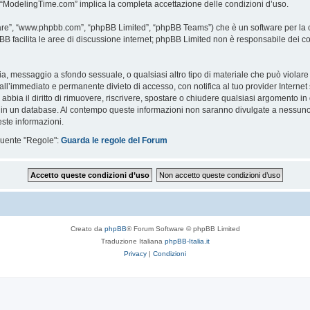
i “ModelingTime.com” implica la completa accettazione delle condizioni d’uso.
are”, “www.phpbb.com”, “phpBB Limited”, “phpBB Teams”) che è un software per la c
pBB facilita le aree di discussione internet; phpBB Limited non è responsabile dei co
ccia, messaggio a sfondo sessuale, o qualsiasi altro tipo di materiale che può violar
’immediato e permanente divieto di accesso, con notifica al tuo provider Internet se 
bbia il diritto di rimuovere, riscrivere, spostare o chiudere qualsiasi argomento in
ata in un database. Al contempo queste informazioni non saranno divulgate a nessu
ste informazioni.
eguente "Regole":
Guarda le regole del Forum
Creato da
phpBB
® Forum Software © phpBB Limited
Traduzione Italiana
phpBB-Italia.it
Privacy
|
Condizioni