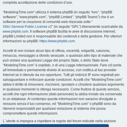
completa accettazione delle condizioni d’uso.
“ModelingTime.com” utilizza il sistema phpBB (in seguito “loro”, “phpBB
software”, “www.phpbb.com”, “phpBB Limited”, “phpBB Teams”) che è un
software per la creazione di comunità web rilasciata sotto “
GNU General Public License v2
” (in seguito “GPL”) liberamente scaricabile da
www.phpbb.com
. Il software phpBB facilita le aree di discussione internet;
phpBB Limited non è responsabile dei contenuti e della gestione. Per ulteriori
informazioni su phpBB:
https://www.phpbb.com
.
Accetti di non inviare alcun tipo di offesa, oscenità, volgarità, calunnia,
minaccia, messaggio a sfondo sessuale, o qualsiasi altro tipo di materiale che
può violare una qualsiasi Legge del proprio Stato, o dello Stato dove
“ModelingTime.com” è ospitato, o di una Legge internazionale. Fare ciò porta
all’immediato e permanente divieto di accesso, con notifica al tuo provider
Internet se è ritenuto da noi opportuno. Tutti gli indirizzi IP sono registrati per
salvaguardare e rinforzare queste condizioni. Accetti che “ModelingTime.com”
abbia il diritto di rimuovere, riscrivere, spostare o chiudere qualsiasi argomento
in qualsiasi momento lo ritenga necessario. Come fruitore di questo servizio,
accetti che ogni informazione (dato personale) tu abbia inviato sia conservata
in un database. Al contempo queste informazioni non saranno divulgate a
nessuno senza il tuo consenso, né “ModelingTime.com” o phpBB sono da
ritenersi responsabili per qualsiasi violazione al sistema che possa
compromettere queste informazioni.
L´utente si impegna a rispettare le regole del forum indicate nella sezione
seguente "Regole":
Guarda le regole del Forum