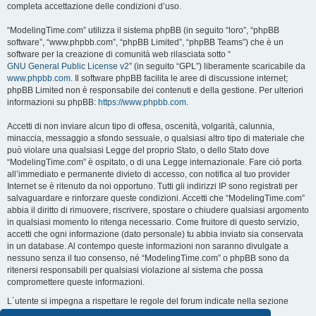
completa accettazione delle condizioni d’uso.
“ModelingTime.com” utilizza il sistema phpBB (in seguito “loro”, “phpBB
software”, “www.phpbb.com”, “phpBB Limited”, “phpBB Teams”) che è un
software per la creazione di comunità web rilasciata sotto “
GNU General Public License v2
” (in seguito “GPL”) liberamente scaricabile da
www.phpbb.com
. Il software phpBB facilita le aree di discussione internet;
phpBB Limited non è responsabile dei contenuti e della gestione. Per ulteriori
informazioni su phpBB:
https://www.phpbb.com
.
Accetti di non inviare alcun tipo di offesa, oscenità, volgarità, calunnia,
minaccia, messaggio a sfondo sessuale, o qualsiasi altro tipo di materiale che
può violare una qualsiasi Legge del proprio Stato, o dello Stato dove
“ModelingTime.com” è ospitato, o di una Legge internazionale. Fare ciò porta
all’immediato e permanente divieto di accesso, con notifica al tuo provider
Internet se è ritenuto da noi opportuno. Tutti gli indirizzi IP sono registrati per
salvaguardare e rinforzare queste condizioni. Accetti che “ModelingTime.com”
abbia il diritto di rimuovere, riscrivere, spostare o chiudere qualsiasi argomento
in qualsiasi momento lo ritenga necessario. Come fruitore di questo servizio,
accetti che ogni informazione (dato personale) tu abbia inviato sia conservata
in un database. Al contempo queste informazioni non saranno divulgate a
nessuno senza il tuo consenso, né “ModelingTime.com” o phpBB sono da
ritenersi responsabili per qualsiasi violazione al sistema che possa
compromettere queste informazioni.
L´utente si impegna a rispettare le regole del forum indicate nella sezione
seguente "Regole":
Guarda le regole del Forum