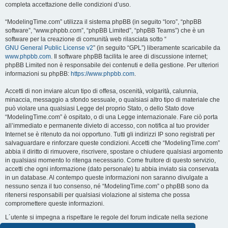
completa accettazione delle condizioni d’uso.
“ModelingTime.com” utilizza il sistema phpBB (in seguito “loro”, “phpBB
software”, “www.phpbb.com”, “phpBB Limited”, “phpBB Teams”) che è un
software per la creazione di comunità web rilasciata sotto “
GNU General Public License v2
” (in seguito “GPL”) liberamente scaricabile da
www.phpbb.com
. Il software phpBB facilita le aree di discussione internet;
phpBB Limited non è responsabile dei contenuti e della gestione. Per ulteriori
informazioni su phpBB:
https://www.phpbb.com
.
Accetti di non inviare alcun tipo di offesa, oscenità, volgarità, calunnia,
minaccia, messaggio a sfondo sessuale, o qualsiasi altro tipo di materiale che
può violare una qualsiasi Legge del proprio Stato, o dello Stato dove
“ModelingTime.com” è ospitato, o di una Legge internazionale. Fare ciò porta
all’immediato e permanente divieto di accesso, con notifica al tuo provider
Internet se è ritenuto da noi opportuno. Tutti gli indirizzi IP sono registrati per
salvaguardare e rinforzare queste condizioni. Accetti che “ModelingTime.com”
abbia il diritto di rimuovere, riscrivere, spostare o chiudere qualsiasi argomento
in qualsiasi momento lo ritenga necessario. Come fruitore di questo servizio,
accetti che ogni informazione (dato personale) tu abbia inviato sia conservata
in un database. Al contempo queste informazioni non saranno divulgate a
nessuno senza il tuo consenso, né “ModelingTime.com” o phpBB sono da
ritenersi responsabili per qualsiasi violazione al sistema che possa
compromettere queste informazioni.
L´utente si impegna a rispettare le regole del forum indicate nella sezione
seguente "Regole":
Guarda le regole del Forum