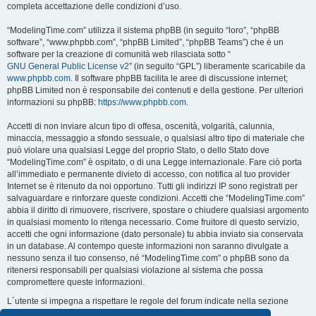
completa accettazione delle condizioni d’uso.
“ModelingTime.com” utilizza il sistema phpBB (in seguito “loro”, “phpBB
software”, “www.phpbb.com”, “phpBB Limited”, “phpBB Teams”) che è un
software per la creazione di comunità web rilasciata sotto “
GNU General Public License v2
” (in seguito “GPL”) liberamente scaricabile da
www.phpbb.com
. Il software phpBB facilita le aree di discussione internet;
phpBB Limited non è responsabile dei contenuti e della gestione. Per ulteriori
informazioni su phpBB:
https://www.phpbb.com
.
Accetti di non inviare alcun tipo di offesa, oscenità, volgarità, calunnia,
minaccia, messaggio a sfondo sessuale, o qualsiasi altro tipo di materiale che
può violare una qualsiasi Legge del proprio Stato, o dello Stato dove
“ModelingTime.com” è ospitato, o di una Legge internazionale. Fare ciò porta
all’immediato e permanente divieto di accesso, con notifica al tuo provider
Internet se è ritenuto da noi opportuno. Tutti gli indirizzi IP sono registrati per
salvaguardare e rinforzare queste condizioni. Accetti che “ModelingTime.com”
abbia il diritto di rimuovere, riscrivere, spostare o chiudere qualsiasi argomento
in qualsiasi momento lo ritenga necessario. Come fruitore di questo servizio,
accetti che ogni informazione (dato personale) tu abbia inviato sia conservata
in un database. Al contempo queste informazioni non saranno divulgate a
nessuno senza il tuo consenso, né “ModelingTime.com” o phpBB sono da
ritenersi responsabili per qualsiasi violazione al sistema che possa
compromettere queste informazioni.
L´utente si impegna a rispettare le regole del forum indicate nella sezione
seguente "Regole":
Guarda le regole del Forum