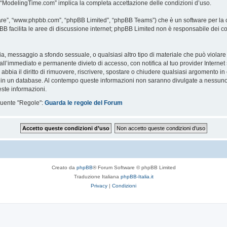
i “ModelingTime.com” implica la completa accettazione delle condizioni d’uso.
are”, “www.phpbb.com”, “phpBB Limited”, “phpBB Teams”) che è un software per la c
pBB facilita le aree di discussione internet; phpBB Limited non è responsabile dei co
ccia, messaggio a sfondo sessuale, o qualsiasi altro tipo di materiale che può violar
’immediato e permanente divieto di accesso, con notifica al tuo provider Internet se 
bbia il diritto di rimuovere, riscrivere, spostare o chiudere qualsiasi argomento in
ata in un database. Al contempo queste informazioni non saranno divulgate a nessu
ste informazioni.
eguente "Regole":
Guarda le regole del Forum
Creato da
phpBB
® Forum Software © phpBB Limited
Traduzione Italiana
phpBB-Italia.it
Privacy
|
Condizioni