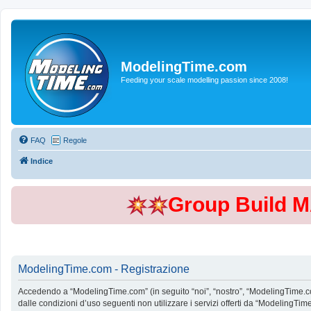
ModelingTime.com
Feeding your scale modelling passion since 2008!
FAQ
Regole
Indice
Group Build 
ModelingTime.com - Registrazione
Accedendo a “ModelingTime.com” (in seguito “noi”, “nostro”, “ModelingTime.com”
dalle condizioni d’uso seguenti non utilizzare i servizi offerti da “Modeling