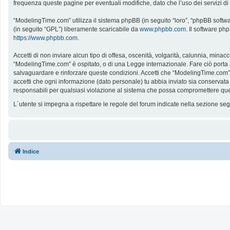
frequenza queste pagine per eventuali modifiche, dato che l’uso dei servizi d
“ModelingTime.com” utilizza il sistema phpBB (in seguito “loro”, “phpBB softw
(in seguito “GPL”) liberamente scaricabile da
www.phpbb.com
. Il software ph
https://www.phpbb.com
.
Accetti di non inviare alcun tipo di offesa, oscenità, volgarità, calunnia, mina
“ModelingTime.com” è ospitato, o di una Legge internazionale. Fare ciò porta all
salvaguardare e rinforzare queste condizioni. Accetti che “ModelingTime.com” a
accetti che ogni informazione (dato personale) tu abbia inviato sia conserv
responsabili per qualsiasi violazione al sistema che possa compromettere que
L´utente si impegna a rispettare le regole del forum indicate nella sezione s
Indice