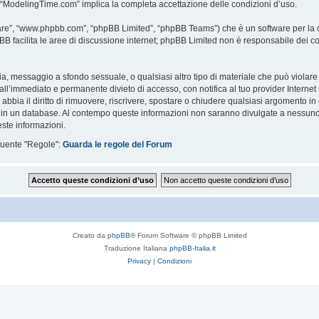
i “ModelingTime.com” implica la completa accettazione delle condizioni d’uso.
are”, “www.phpbb.com”, “phpBB Limited”, “phpBB Teams”) che è un software per la c
pBB facilita le aree di discussione internet; phpBB Limited non è responsabile dei co
ccia, messaggio a sfondo sessuale, o qualsiasi altro tipo di materiale che può violar
’immediato e permanente divieto di accesso, con notifica al tuo provider Internet se 
bbia il diritto di rimuovere, riscrivere, spostare o chiudere qualsiasi argomento in
ata in un database. Al contempo queste informazioni non saranno divulgate a nessu
ste informazioni.
eguente "Regole":
Guarda le regole del Forum
Creato da
phpBB
® Forum Software © phpBB Limited
Traduzione Italiana
phpBB-Italia.it
Privacy
|
Condizioni