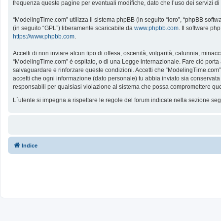
frequenza queste pagine per eventuali modifiche, dato che l’uso dei servizi d
“ModelingTime.com” utilizza il sistema phpBB (in seguito “loro”, “phpBB softw
(in seguito “GPL”) liberamente scaricabile da
www.phpbb.com
. Il software ph
https://www.phpbb.com
.
Accetti di non inviare alcun tipo di offesa, oscenità, volgarità, calunnia, mina
“ModelingTime.com” è ospitato, o di una Legge internazionale. Fare ciò porta all
salvaguardare e rinforzare queste condizioni. Accetti che “ModelingTime.com” a
accetti che ogni informazione (dato personale) tu abbia inviato sia conserv
responsabili per qualsiasi violazione al sistema che possa compromettere que
L´utente si impegna a rispettare le regole del forum indicate nella sezione s
Indice