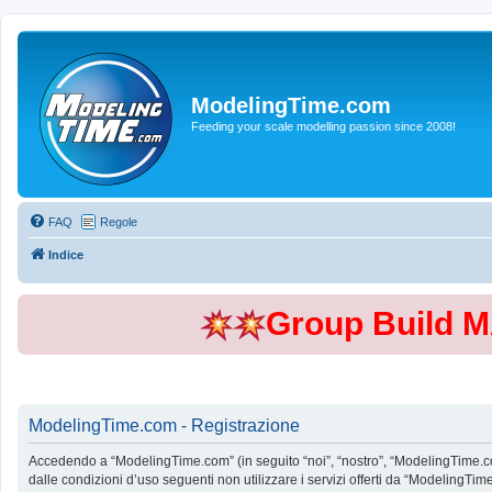
ModelingTime.com
Feeding your scale modelling passion since 2008!
FAQ
Regole
Indice
Group Build 
ModelingTime.com - Registrazione
Accedendo a “ModelingTime.com” (in seguito “noi”, “nostro”, “ModelingTime.com”
dalle condizioni d’uso seguenti non utilizzare i servizi offerti da “Modeling