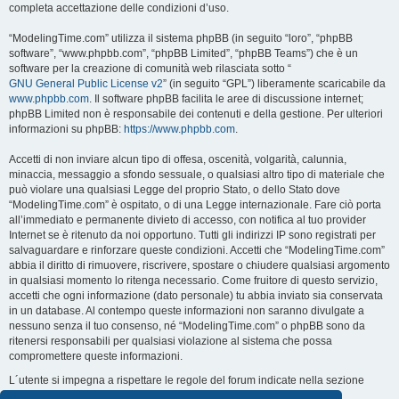
completa accettazione delle condizioni d’uso.
“ModelingTime.com” utilizza il sistema phpBB (in seguito “loro”, “phpBB
software”, “www.phpbb.com”, “phpBB Limited”, “phpBB Teams”) che è un
software per la creazione di comunità web rilasciata sotto “
GNU General Public License v2
” (in seguito “GPL”) liberamente scaricabile da
www.phpbb.com
. Il software phpBB facilita le aree di discussione internet;
phpBB Limited non è responsabile dei contenuti e della gestione. Per ulteriori
informazioni su phpBB:
https://www.phpbb.com
.
Accetti di non inviare alcun tipo di offesa, oscenità, volgarità, calunnia,
minaccia, messaggio a sfondo sessuale, o qualsiasi altro tipo di materiale che
può violare una qualsiasi Legge del proprio Stato, o dello Stato dove
“ModelingTime.com” è ospitato, o di una Legge internazionale. Fare ciò porta
all’immediato e permanente divieto di accesso, con notifica al tuo provider
Internet se è ritenuto da noi opportuno. Tutti gli indirizzi IP sono registrati per
salvaguardare e rinforzare queste condizioni. Accetti che “ModelingTime.com”
abbia il diritto di rimuovere, riscrivere, spostare o chiudere qualsiasi argomento
in qualsiasi momento lo ritenga necessario. Come fruitore di questo servizio,
accetti che ogni informazione (dato personale) tu abbia inviato sia conservata
in un database. Al contempo queste informazioni non saranno divulgate a
nessuno senza il tuo consenso, né “ModelingTime.com” o phpBB sono da
ritenersi responsabili per qualsiasi violazione al sistema che possa
compromettere queste informazioni.
L´utente si impegna a rispettare le regole del forum indicate nella sezione
seguente "Regole":
Guarda le regole del Forum