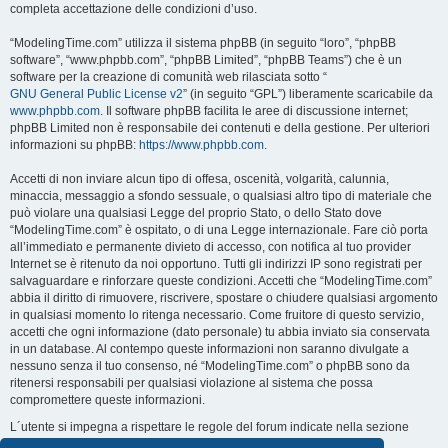
completa accettazione delle condizioni d’uso.
“ModelingTime.com” utilizza il sistema phpBB (in seguito “loro”, “phpBB
software”, “www.phpbb.com”, “phpBB Limited”, “phpBB Teams”) che è un
software per la creazione di comunità web rilasciata sotto “
GNU General Public License v2
” (in seguito “GPL”) liberamente scaricabile da
www.phpbb.com
. Il software phpBB facilita le aree di discussione internet;
phpBB Limited non è responsabile dei contenuti e della gestione. Per ulteriori
informazioni su phpBB:
https://www.phpbb.com
.
Accetti di non inviare alcun tipo di offesa, oscenità, volgarità, calunnia,
minaccia, messaggio a sfondo sessuale, o qualsiasi altro tipo di materiale che
può violare una qualsiasi Legge del proprio Stato, o dello Stato dove
“ModelingTime.com” è ospitato, o di una Legge internazionale. Fare ciò porta
all’immediato e permanente divieto di accesso, con notifica al tuo provider
Internet se è ritenuto da noi opportuno. Tutti gli indirizzi IP sono registrati per
salvaguardare e rinforzare queste condizioni. Accetti che “ModelingTime.com”
abbia il diritto di rimuovere, riscrivere, spostare o chiudere qualsiasi argomento
in qualsiasi momento lo ritenga necessario. Come fruitore di questo servizio,
accetti che ogni informazione (dato personale) tu abbia inviato sia conservata
in un database. Al contempo queste informazioni non saranno divulgate a
nessuno senza il tuo consenso, né “ModelingTime.com” o phpBB sono da
ritenersi responsabili per qualsiasi violazione al sistema che possa
compromettere queste informazioni.
L´utente si impegna a rispettare le regole del forum indicate nella sezione
seguente "Regole":
Guarda le regole del Forum