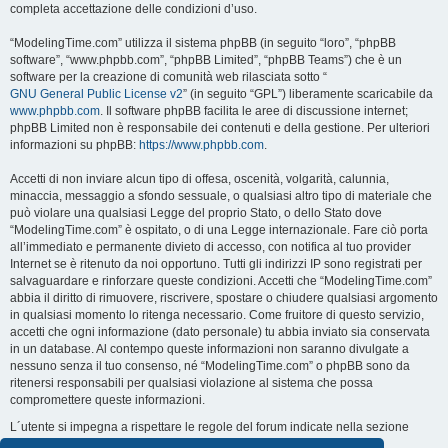
completa accettazione delle condizioni d’uso.
“ModelingTime.com” utilizza il sistema phpBB (in seguito “loro”, “phpBB
software”, “www.phpbb.com”, “phpBB Limited”, “phpBB Teams”) che è un
software per la creazione di comunità web rilasciata sotto “
GNU General Public License v2
” (in seguito “GPL”) liberamente scaricabile da
www.phpbb.com
. Il software phpBB facilita le aree di discussione internet;
phpBB Limited non è responsabile dei contenuti e della gestione. Per ulteriori
informazioni su phpBB:
https://www.phpbb.com
.
Accetti di non inviare alcun tipo di offesa, oscenità, volgarità, calunnia,
minaccia, messaggio a sfondo sessuale, o qualsiasi altro tipo di materiale che
può violare una qualsiasi Legge del proprio Stato, o dello Stato dove
“ModelingTime.com” è ospitato, o di una Legge internazionale. Fare ciò porta
all’immediato e permanente divieto di accesso, con notifica al tuo provider
Internet se è ritenuto da noi opportuno. Tutti gli indirizzi IP sono registrati per
salvaguardare e rinforzare queste condizioni. Accetti che “ModelingTime.com”
abbia il diritto di rimuovere, riscrivere, spostare o chiudere qualsiasi argomento
in qualsiasi momento lo ritenga necessario. Come fruitore di questo servizio,
accetti che ogni informazione (dato personale) tu abbia inviato sia conservata
in un database. Al contempo queste informazioni non saranno divulgate a
nessuno senza il tuo consenso, né “ModelingTime.com” o phpBB sono da
ritenersi responsabili per qualsiasi violazione al sistema che possa
compromettere queste informazioni.
L´utente si impegna a rispettare le regole del forum indicate nella sezione
seguente "Regole":
Guarda le regole del Forum