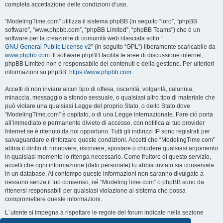
completa accettazione delle condizioni d’uso.
“ModelingTime.com” utilizza il sistema phpBB (in seguito “loro”, “phpBB
software”, “www.phpbb.com”, “phpBB Limited”, “phpBB Teams”) che è un
software per la creazione di comunità web rilasciata sotto “
GNU General Public License v2
” (in seguito “GPL”) liberamente scaricabile da
www.phpbb.com
. Il software phpBB facilita le aree di discussione internet;
phpBB Limited non è responsabile dei contenuti e della gestione. Per ulteriori
informazioni su phpBB:
https://www.phpbb.com
.
Accetti di non inviare alcun tipo di offesa, oscenità, volgarità, calunnia,
minaccia, messaggio a sfondo sessuale, o qualsiasi altro tipo di materiale che
può violare una qualsiasi Legge del proprio Stato, o dello Stato dove
“ModelingTime.com” è ospitato, o di una Legge internazionale. Fare ciò porta
all’immediato e permanente divieto di accesso, con notifica al tuo provider
Internet se è ritenuto da noi opportuno. Tutti gli indirizzi IP sono registrati per
salvaguardare e rinforzare queste condizioni. Accetti che “ModelingTime.com”
abbia il diritto di rimuovere, riscrivere, spostare o chiudere qualsiasi argomento
in qualsiasi momento lo ritenga necessario. Come fruitore di questo servizio,
accetti che ogni informazione (dato personale) tu abbia inviato sia conservata
in un database. Al contempo queste informazioni non saranno divulgate a
nessuno senza il tuo consenso, né “ModelingTime.com” o phpBB sono da
ritenersi responsabili per qualsiasi violazione al sistema che possa
compromettere queste informazioni.
L´utente si impegna a rispettare le regole del forum indicate nella sezione
seguente "Regole":
Guarda le regole del Forum