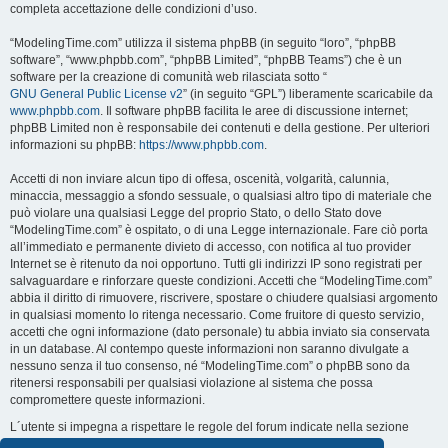
completa accettazione delle condizioni d’uso.
“ModelingTime.com” utilizza il sistema phpBB (in seguito “loro”, “phpBB
software”, “www.phpbb.com”, “phpBB Limited”, “phpBB Teams”) che è un
software per la creazione di comunità web rilasciata sotto “
GNU General Public License v2
” (in seguito “GPL”) liberamente scaricabile da
www.phpbb.com
. Il software phpBB facilita le aree di discussione internet;
phpBB Limited non è responsabile dei contenuti e della gestione. Per ulteriori
informazioni su phpBB:
https://www.phpbb.com
.
Accetti di non inviare alcun tipo di offesa, oscenità, volgarità, calunnia,
minaccia, messaggio a sfondo sessuale, o qualsiasi altro tipo di materiale che
può violare una qualsiasi Legge del proprio Stato, o dello Stato dove
“ModelingTime.com” è ospitato, o di una Legge internazionale. Fare ciò porta
all’immediato e permanente divieto di accesso, con notifica al tuo provider
Internet se è ritenuto da noi opportuno. Tutti gli indirizzi IP sono registrati per
salvaguardare e rinforzare queste condizioni. Accetti che “ModelingTime.com”
abbia il diritto di rimuovere, riscrivere, spostare o chiudere qualsiasi argomento
in qualsiasi momento lo ritenga necessario. Come fruitore di questo servizio,
accetti che ogni informazione (dato personale) tu abbia inviato sia conservata
in un database. Al contempo queste informazioni non saranno divulgate a
nessuno senza il tuo consenso, né “ModelingTime.com” o phpBB sono da
ritenersi responsabili per qualsiasi violazione al sistema che possa
compromettere queste informazioni.
L´utente si impegna a rispettare le regole del forum indicate nella sezione
seguente "Regole":
Guarda le regole del Forum