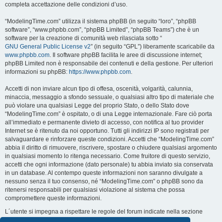
completa accettazione delle condizioni d’uso.
“ModelingTime.com” utilizza il sistema phpBB (in seguito “loro”, “phpBB
software”, “www.phpbb.com”, “phpBB Limited”, “phpBB Teams”) che è un
software per la creazione di comunità web rilasciata sotto “
GNU General Public License v2
” (in seguito “GPL”) liberamente scaricabile da
www.phpbb.com
. Il software phpBB facilita le aree di discussione internet;
phpBB Limited non è responsabile dei contenuti e della gestione. Per ulteriori
informazioni su phpBB:
https://www.phpbb.com
.
Accetti di non inviare alcun tipo di offesa, oscenità, volgarità, calunnia,
minaccia, messaggio a sfondo sessuale, o qualsiasi altro tipo di materiale che
può violare una qualsiasi Legge del proprio Stato, o dello Stato dove
“ModelingTime.com” è ospitato, o di una Legge internazionale. Fare ciò porta
all’immediato e permanente divieto di accesso, con notifica al tuo provider
Internet se è ritenuto da noi opportuno. Tutti gli indirizzi IP sono registrati per
salvaguardare e rinforzare queste condizioni. Accetti che “ModelingTime.com”
abbia il diritto di rimuovere, riscrivere, spostare o chiudere qualsiasi argomento
in qualsiasi momento lo ritenga necessario. Come fruitore di questo servizio,
accetti che ogni informazione (dato personale) tu abbia inviato sia conservata
in un database. Al contempo queste informazioni non saranno divulgate a
nessuno senza il tuo consenso, né “ModelingTime.com” o phpBB sono da
ritenersi responsabili per qualsiasi violazione al sistema che possa
compromettere queste informazioni.
L´utente si impegna a rispettare le regole del forum indicate nella sezione
seguente "Regole":
Guarda le regole del Forum