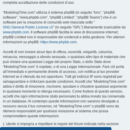
completa accettazione delle condizioni d’uso.
“ModelingTime.com” utilizza il sistema phpBB (in seguito “loro”, “phpBB
software”, “www.phpbb.com”, “phpBB Limited”, “phpBB Teams”) che è un
software per la creazione di comunità web rilasciata sotto “
GNU General Public License v2
” (in seguito “GPL”) liberamente scaricabile da
www.phpbb.com
. Il software phpBB facilita le aree di discussione internet;
phpBB Limited non è responsabile dei contenuti e della gestione. Per ulteriori
informazioni su phpBB:
https://www.phpbb.com
.
Accetti di non inviare alcun tipo di offesa, oscenità, volgarità, calunnia,
minaccia, messaggio a sfondo sessuale, o qualsiasi altro tipo di materiale che
può violare una qualsiasi Legge del proprio Stato, o dello Stato dove
“ModelingTime.com” è ospitato, o di una Legge internazionale. Fare ciò porta
all’immediato e permanente divieto di accesso, con notifica al tuo provider
Internet se è ritenuto da noi opportuno. Tutti gli indirizzi IP sono registrati per
salvaguardare e rinforzare queste condizioni. Accetti che “ModelingTime.com”
abbia il diritto di rimuovere, riscrivere, spostare o chiudere qualsiasi argomento
in qualsiasi momento lo ritenga necessario. Come fruitore di questo servizio,
accetti che ogni informazione (dato personale) tu abbia inviato sia conservata
in un database. Al contempo queste informazioni non saranno divulgate a
nessuno senza il tuo consenso, né “ModelingTime.com” o phpBB sono da
ritenersi responsabili per qualsiasi violazione al sistema che possa
compromettere queste informazioni.
L´utente si impegna a rispettare le regole del forum indicate nella sezione
seguente "Regole":
Guarda le regole del Forum