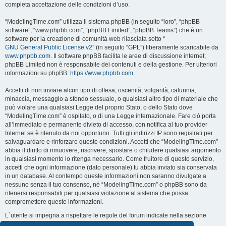
completa accettazione delle condizioni d’uso.
“ModelingTime.com” utilizza il sistema phpBB (in seguito “loro”, “phpBB
software”, “www.phpbb.com”, “phpBB Limited”, “phpBB Teams”) che è un
software per la creazione di comunità web rilasciata sotto “
GNU General Public License v2
” (in seguito “GPL”) liberamente scaricabile da
www.phpbb.com
. Il software phpBB facilita le aree di discussione internet;
phpBB Limited non è responsabile dei contenuti e della gestione. Per ulteriori
informazioni su phpBB:
https://www.phpbb.com
.
Accetti di non inviare alcun tipo di offesa, oscenità, volgarità, calunnia,
minaccia, messaggio a sfondo sessuale, o qualsiasi altro tipo di materiale che
può violare una qualsiasi Legge del proprio Stato, o dello Stato dove
“ModelingTime.com” è ospitato, o di una Legge internazionale. Fare ciò porta
all’immediato e permanente divieto di accesso, con notifica al tuo provider
Internet se è ritenuto da noi opportuno. Tutti gli indirizzi IP sono registrati per
salvaguardare e rinforzare queste condizioni. Accetti che “ModelingTime.com”
abbia il diritto di rimuovere, riscrivere, spostare o chiudere qualsiasi argomento
in qualsiasi momento lo ritenga necessario. Come fruitore di questo servizio,
accetti che ogni informazione (dato personale) tu abbia inviato sia conservata
in un database. Al contempo queste informazioni non saranno divulgate a
nessuno senza il tuo consenso, né “ModelingTime.com” o phpBB sono da
ritenersi responsabili per qualsiasi violazione al sistema che possa
compromettere queste informazioni.
L´utente si impegna a rispettare le regole del forum indicate nella sezione
seguente "Regole":
Guarda le regole del Forum