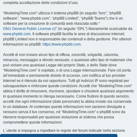
completa accettazione delle condizioni d’uso.
“ModelingTime.com” utilizza il sistema phpBB (in seguito “loro”, “phpBB
software”, “www.phpbb.com”, “phpBB Limited”, “phpBB Teams”) che è un
software per la creazione di comunità web rilasciata sotto “
GNU General Public License v2
” (in seguito “GPL”) liberamente scaricabile da
www.phpbb.com
. Il software phpBB facilita le aree di discussione internet;
phpBB Limited non è responsabile dei contenuti e della gestione. Per ulteriori
informazioni su phpBB:
https://www.phpbb.com
.
Accetti di non inviare alcun tipo di offesa, oscenità, volgarità, calunnia,
minaccia, messaggio a sfondo sessuale, o qualsiasi altro tipo di materiale che
può violare una qualsiasi Legge del proprio Stato, o dello Stato dove
“ModelingTime.com” è ospitato, o di una Legge internazionale. Fare ciò porta
all’immediato e permanente divieto di accesso, con notifica al tuo provider
Internet se è ritenuto da noi opportuno. Tutti gli indirizzi IP sono registrati per
salvaguardare e rinforzare queste condizioni. Accetti che “ModelingTime.com”
abbia il diritto di rimuovere, riscrivere, spostare o chiudere qualsiasi argomento
in qualsiasi momento lo ritenga necessario. Come fruitore di questo servizio,
accetti che ogni informazione (dato personale) tu abbia inviato sia conservata
in un database. Al contempo queste informazioni non saranno divulgate a
nessuno senza il tuo consenso, né “ModelingTime.com” o phpBB sono da
ritenersi responsabili per qualsiasi violazione al sistema che possa
compromettere queste informazioni.
L´utente si impegna a rispettare le regole del forum indicate nella sezione
seguente "Regole":
Guarda le regole del Forum