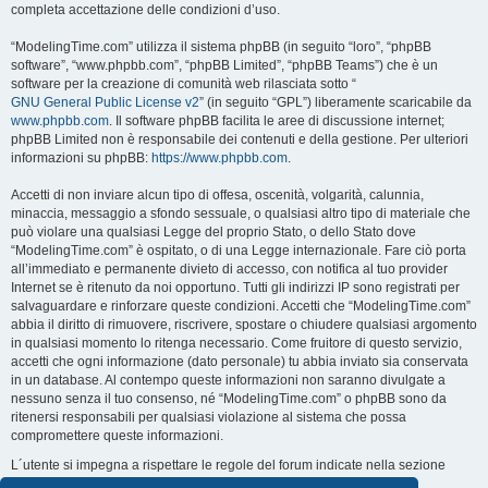
completa accettazione delle condizioni d’uso.
“ModelingTime.com” utilizza il sistema phpBB (in seguito “loro”, “phpBB
software”, “www.phpbb.com”, “phpBB Limited”, “phpBB Teams”) che è un
software per la creazione di comunità web rilasciata sotto “
GNU General Public License v2
” (in seguito “GPL”) liberamente scaricabile da
www.phpbb.com
. Il software phpBB facilita le aree di discussione internet;
phpBB Limited non è responsabile dei contenuti e della gestione. Per ulteriori
informazioni su phpBB:
https://www.phpbb.com
.
Accetti di non inviare alcun tipo di offesa, oscenità, volgarità, calunnia,
minaccia, messaggio a sfondo sessuale, o qualsiasi altro tipo di materiale che
può violare una qualsiasi Legge del proprio Stato, o dello Stato dove
“ModelingTime.com” è ospitato, o di una Legge internazionale. Fare ciò porta
all’immediato e permanente divieto di accesso, con notifica al tuo provider
Internet se è ritenuto da noi opportuno. Tutti gli indirizzi IP sono registrati per
salvaguardare e rinforzare queste condizioni. Accetti che “ModelingTime.com”
abbia il diritto di rimuovere, riscrivere, spostare o chiudere qualsiasi argomento
in qualsiasi momento lo ritenga necessario. Come fruitore di questo servizio,
accetti che ogni informazione (dato personale) tu abbia inviato sia conservata
in un database. Al contempo queste informazioni non saranno divulgate a
nessuno senza il tuo consenso, né “ModelingTime.com” o phpBB sono da
ritenersi responsabili per qualsiasi violazione al sistema che possa
compromettere queste informazioni.
L´utente si impegna a rispettare le regole del forum indicate nella sezione
seguente "Regole":
Guarda le regole del Forum