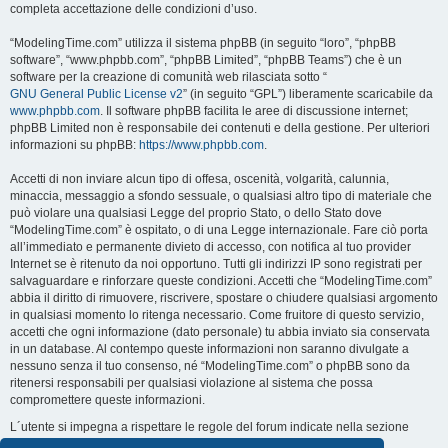
completa accettazione delle condizioni d’uso.
“ModelingTime.com” utilizza il sistema phpBB (in seguito “loro”, “phpBB
software”, “www.phpbb.com”, “phpBB Limited”, “phpBB Teams”) che è un
software per la creazione di comunità web rilasciata sotto “
GNU General Public License v2
” (in seguito “GPL”) liberamente scaricabile da
www.phpbb.com
. Il software phpBB facilita le aree di discussione internet;
phpBB Limited non è responsabile dei contenuti e della gestione. Per ulteriori
informazioni su phpBB:
https://www.phpbb.com
.
Accetti di non inviare alcun tipo di offesa, oscenità, volgarità, calunnia,
minaccia, messaggio a sfondo sessuale, o qualsiasi altro tipo di materiale che
può violare una qualsiasi Legge del proprio Stato, o dello Stato dove
“ModelingTime.com” è ospitato, o di una Legge internazionale. Fare ciò porta
all’immediato e permanente divieto di accesso, con notifica al tuo provider
Internet se è ritenuto da noi opportuno. Tutti gli indirizzi IP sono registrati per
salvaguardare e rinforzare queste condizioni. Accetti che “ModelingTime.com”
abbia il diritto di rimuovere, riscrivere, spostare o chiudere qualsiasi argomento
in qualsiasi momento lo ritenga necessario. Come fruitore di questo servizio,
accetti che ogni informazione (dato personale) tu abbia inviato sia conservata
in un database. Al contempo queste informazioni non saranno divulgate a
nessuno senza il tuo consenso, né “ModelingTime.com” o phpBB sono da
ritenersi responsabili per qualsiasi violazione al sistema che possa
compromettere queste informazioni.
L´utente si impegna a rispettare le regole del forum indicate nella sezione
seguente "Regole":
Guarda le regole del Forum