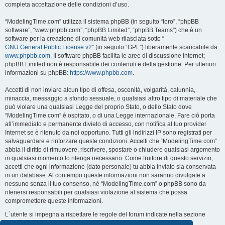
completa accettazione delle condizioni d’uso.
“ModelingTime.com” utilizza il sistema phpBB (in seguito “loro”, “phpBB
software”, “www.phpbb.com”, “phpBB Limited”, “phpBB Teams”) che è un
software per la creazione di comunità web rilasciata sotto “
GNU General Public License v2
” (in seguito “GPL”) liberamente scaricabile da
www.phpbb.com
. Il software phpBB facilita le aree di discussione internet;
phpBB Limited non è responsabile dei contenuti e della gestione. Per ulteriori
informazioni su phpBB:
https://www.phpbb.com
.
Accetti di non inviare alcun tipo di offesa, oscenità, volgarità, calunnia,
minaccia, messaggio a sfondo sessuale, o qualsiasi altro tipo di materiale che
può violare una qualsiasi Legge del proprio Stato, o dello Stato dove
“ModelingTime.com” è ospitato, o di una Legge internazionale. Fare ciò porta
all’immediato e permanente divieto di accesso, con notifica al tuo provider
Internet se è ritenuto da noi opportuno. Tutti gli indirizzi IP sono registrati per
salvaguardare e rinforzare queste condizioni. Accetti che “ModelingTime.com”
abbia il diritto di rimuovere, riscrivere, spostare o chiudere qualsiasi argomento
in qualsiasi momento lo ritenga necessario. Come fruitore di questo servizio,
accetti che ogni informazione (dato personale) tu abbia inviato sia conservata
in un database. Al contempo queste informazioni non saranno divulgate a
nessuno senza il tuo consenso, né “ModelingTime.com” o phpBB sono da
ritenersi responsabili per qualsiasi violazione al sistema che possa
compromettere queste informazioni.
L´utente si impegna a rispettare le regole del forum indicate nella sezione
seguente "Regole":
Guarda le regole del Forum