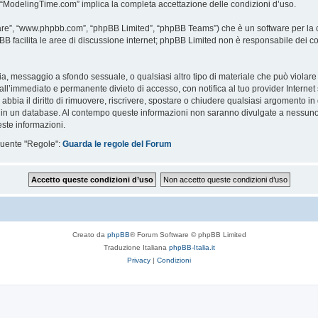
i “ModelingTime.com” implica la completa accettazione delle condizioni d’uso.
are”, “www.phpbb.com”, “phpBB Limited”, “phpBB Teams”) che è un software per la c
pBB facilita le aree di discussione internet; phpBB Limited non è responsabile dei co
ccia, messaggio a sfondo sessuale, o qualsiasi altro tipo di materiale che può violar
’immediato e permanente divieto di accesso, con notifica al tuo provider Internet se 
bbia il diritto di rimuovere, riscrivere, spostare o chiudere qualsiasi argomento in
ata in un database. Al contempo queste informazioni non saranno divulgate a nessu
ste informazioni.
eguente "Regole":
Guarda le regole del Forum
Creato da
phpBB
® Forum Software © phpBB Limited
Traduzione Italiana
phpBB-Italia.it
Privacy
|
Condizioni