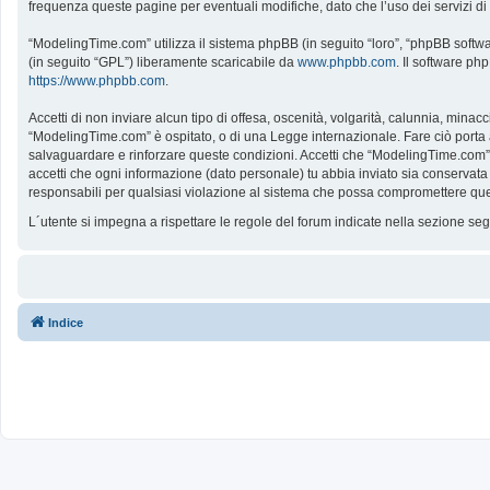
frequenza queste pagine per eventuali modifiche, dato che l’uso dei servizi d
“ModelingTime.com” utilizza il sistema phpBB (in seguito “loro”, “phpBB softw
(in seguito “GPL”) liberamente scaricabile da
www.phpbb.com
. Il software ph
https://www.phpbb.com
.
Accetti di non inviare alcun tipo di offesa, oscenità, volgarità, calunnia, mina
“ModelingTime.com” è ospitato, o di una Legge internazionale. Fare ciò porta all
salvaguardare e rinforzare queste condizioni. Accetti che “ModelingTime.com” a
accetti che ogni informazione (dato personale) tu abbia inviato sia conserv
responsabili per qualsiasi violazione al sistema che possa compromettere que
L´utente si impegna a rispettare le regole del forum indicate nella sezione s
Indice