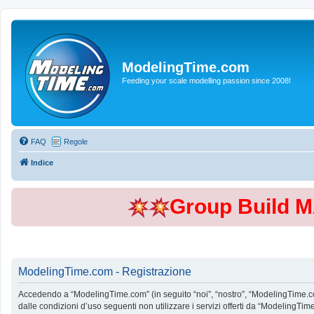
ModelingTime.com
Feeding your scale modelling passion since 2008!
FAQ
Regole
Indice
Group Build 
ModelingTime.com - Registrazione
Accedendo a “ModelingTime.com” (in seguito “noi”, “nostro”, “ModelingTime.com”
dalle condizioni d’uso seguenti non utilizzare i servizi offerti da “Modeling