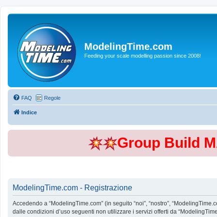
ModelingTime.com
Feeding your scale modelling passion since 2008!
FAQ
Regole
Indice
Group Build 
ModelingTime.com - Registrazione
Accedendo a “ModelingTime.com” (in seguito “noi”, “nostro”, “ModelingTime.com”
dalle condizioni d’uso seguenti non utilizzare i servizi offerti da “Modeling