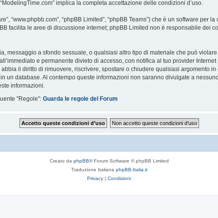
i “ModelingTime.com” implica la completa accettazione delle condizioni d’uso.
are”, “www.phpbb.com”, “phpBB Limited”, “phpBB Teams”) che è un software per la c
pBB facilita le aree di discussione internet; phpBB Limited non è responsabile dei co
ccia, messaggio a sfondo sessuale, o qualsiasi altro tipo di materiale che può violar
’immediato e permanente divieto di accesso, con notifica al tuo provider Internet se 
bbia il diritto di rimuovere, riscrivere, spostare o chiudere qualsiasi argomento in
ata in un database. Al contempo queste informazioni non saranno divulgate a nessu
ste informazioni.
eguente "Regole":
Guarda le regole del Forum
Creato da
phpBB
® Forum Software © phpBB Limited
Traduzione Italiana
phpBB-Italia.it
Privacy
|
Condizioni