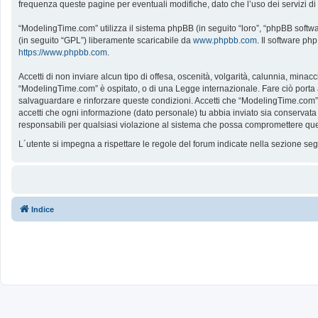
frequenza queste pagine per eventuali modifiche, dato che l’uso dei servizi d
“ModelingTime.com” utilizza il sistema phpBB (in seguito “loro”, “phpBB softw
(in seguito “GPL”) liberamente scaricabile da
www.phpbb.com
. Il software ph
https://www.phpbb.com
.
Accetti di non inviare alcun tipo di offesa, oscenità, volgarità, calunnia, mina
“ModelingTime.com” è ospitato, o di una Legge internazionale. Fare ciò porta all
salvaguardare e rinforzare queste condizioni. Accetti che “ModelingTime.com” a
accetti che ogni informazione (dato personale) tu abbia inviato sia conserv
responsabili per qualsiasi violazione al sistema che possa compromettere que
L´utente si impegna a rispettare le regole del forum indicate nella sezione s
Indice