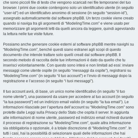
che sono piccoli file di testo che vengono scaricati nei file temporanei del tuo
browser. I primi due cookie contengono solo un identificativo utente (in seguito
“user-id”) ed un identificativo anonimo di sessione (in seguito “session-id”),
assegnato automaticamente dal software phpBB. Un terzo cookie viene creato
quando si naviga tra gli argomenti di “ModelingTime.com” e viene usato per
memorizzare gli argomenti letti da quelli ancora da leggere, quindi agevolando
la lettura nelle tue visite future.
Possiamo anche generare cookie esterni al software phpBB mentre navighi su
“ModelingTime.com”, benché questi siano estranei agli scopi di questo
documento che intende trattare solo quelli creati dal software phpBB. Il
secondo metodo di raccolta delle tue informazioni è dato da quello che tu
inserisci volontariamente. Con questo sono intesi e non limitati ad essi: inviare
messaggi come utente ospite (in seguito “messaggi da ospite”), registrarsi su
“ModelingTime.com” (in seguito “il tuo account”) e l’invio di messaggi dopo la
registrazione e l’accesso (in seguito “i tuoi messaggi”).
Il tuo account avrà, di base, un unico nome identificativo (in seguito “il tuo
nome utente”), una password da usare per accedere al tuo account (in seguito
“la tua password”) ed un indirizzo email valido (in seguito “la tua email”). Le
informazioni rilasciate per l’apertura dell’account su “ModelingTime.com” sono
protette dalle Leggi sulla Privacy dello Stato che ospita il server. In aggiunta
alle informazioni di nome utente, password ed indirizzo email richiesti durante
il processo di registrazione su “ModelingTime.com”, quale altra informazione
sia obbligatoria o opzionale, è a totale discrezione di “ModelingTime.com”. In
tutti i casi, hai la possibilità di selezionare quali delle informazioni che hai