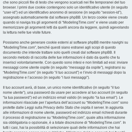
che sono piccoli file di testo che vengono scaricati nei file temporanei del tuo
browser. I primi due cookie contengono solo un identificativo utente (in seguito
“user-id”) ed un identificativo anonimo di sessione (in seguito “session-id”),
assegnato automaticamente dal software phpBB. Un terzo cookie viene creato
quando si naviga tra gli argomenti di “ModelingTime.com” e viene usato per
memorizzare gli argomenti letti da quelli ancora da leggere, quindi agevolando
la lettura nelle tue visite future.
Possiamo anche generare cookie esterni al software phpBB mentre navighi su
“ModelingTime.com”, benché questi siano estranei agli scopi di questo
documento che intende trattare solo quelli creati dal software phpBB. Il
secondo metodo di raccolta delle tue informazioni è dato da quello che tu
inserisci volontariamente. Con questo sono intesi e non limitati ad essi: inviare
messaggi come utente ospite (in seguito “messaggi da ospite”), registrarsi su
“ModelingTime.com” (in seguito “il tuo account”) e l’invio di messaggi dopo la
registrazione e l’accesso (in seguito “i tuoi messaggi”).
Il tuo account avrà, di base, un unico nome identificativo (in seguito “il tuo
nome utente”), una password da usare per accedere al tuo account (in seguito
“la tua password”) ed un indirizzo email valido (in seguito “la tua email”). Le
informazioni rilasciate per l’apertura dell’account su “ModelingTime.com” sono
protette dalle Leggi sulla Privacy dello Stato che ospita il server. In aggiunta
alle informazioni di nome utente, password ed indirizzo email richiesti durante
il processo di registrazione su “ModelingTime.com”, quale altra informazione
sia obbligatoria o opzionale, è a totale discrezione di “ModelingTime.com”. In
tutti i casi, hai la possibilità di selezionare quali delle informazioni che hai