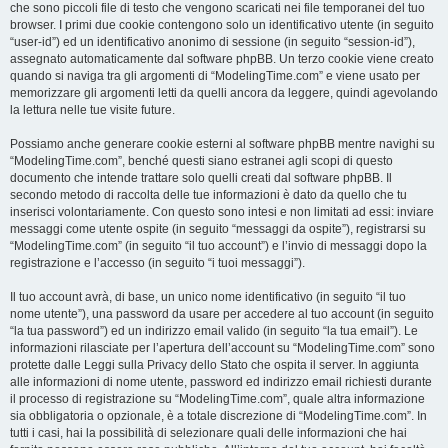
che sono piccoli file di testo che vengono scaricati nei file temporanei del tuo
browser. I primi due cookie contengono solo un identificativo utente (in seguito
“user-id”) ed un identificativo anonimo di sessione (in seguito “session-id”),
assegnato automaticamente dal software phpBB. Un terzo cookie viene creato
quando si naviga tra gli argomenti di “ModelingTime.com” e viene usato per
memorizzare gli argomenti letti da quelli ancora da leggere, quindi agevolando
la lettura nelle tue visite future.
Possiamo anche generare cookie esterni al software phpBB mentre navighi su
“ModelingTime.com”, benché questi siano estranei agli scopi di questo
documento che intende trattare solo quelli creati dal software phpBB. Il
secondo metodo di raccolta delle tue informazioni è dato da quello che tu
inserisci volontariamente. Con questo sono intesi e non limitati ad essi: inviare
messaggi come utente ospite (in seguito “messaggi da ospite”), registrarsi su
“ModelingTime.com” (in seguito “il tuo account”) e l’invio di messaggi dopo la
registrazione e l’accesso (in seguito “i tuoi messaggi”).
Il tuo account avrà, di base, un unico nome identificativo (in seguito “il tuo
nome utente”), una password da usare per accedere al tuo account (in seguito
“la tua password”) ed un indirizzo email valido (in seguito “la tua email”). Le
informazioni rilasciate per l’apertura dell’account su “ModelingTime.com” sono
protette dalle Leggi sulla Privacy dello Stato che ospita il server. In aggiunta
alle informazioni di nome utente, password ed indirizzo email richiesti durante
il processo di registrazione su “ModelingTime.com”, quale altra informazione
sia obbligatoria o opzionale, è a totale discrezione di “ModelingTime.com”. In
tutti i casi, hai la possibilità di selezionare quali delle informazioni che hai