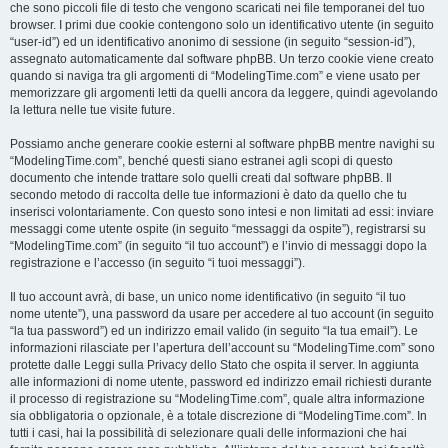
che sono piccoli file di testo che vengono scaricati nei file temporanei del tuo
browser. I primi due cookie contengono solo un identificativo utente (in seguito
“user-id”) ed un identificativo anonimo di sessione (in seguito “session-id”),
assegnato automaticamente dal software phpBB. Un terzo cookie viene creato
quando si naviga tra gli argomenti di “ModelingTime.com” e viene usato per
memorizzare gli argomenti letti da quelli ancora da leggere, quindi agevolando
la lettura nelle tue visite future.
Possiamo anche generare cookie esterni al software phpBB mentre navighi su
“ModelingTime.com”, benché questi siano estranei agli scopi di questo
documento che intende trattare solo quelli creati dal software phpBB. Il
secondo metodo di raccolta delle tue informazioni è dato da quello che tu
inserisci volontariamente. Con questo sono intesi e non limitati ad essi: inviare
messaggi come utente ospite (in seguito “messaggi da ospite”), registrarsi su
“ModelingTime.com” (in seguito “il tuo account”) e l’invio di messaggi dopo la
registrazione e l’accesso (in seguito “i tuoi messaggi”).
Il tuo account avrà, di base, un unico nome identificativo (in seguito “il tuo
nome utente”), una password da usare per accedere al tuo account (in seguito
“la tua password”) ed un indirizzo email valido (in seguito “la tua email”). Le
informazioni rilasciate per l’apertura dell’account su “ModelingTime.com” sono
protette dalle Leggi sulla Privacy dello Stato che ospita il server. In aggiunta
alle informazioni di nome utente, password ed indirizzo email richiesti durante
il processo di registrazione su “ModelingTime.com”, quale altra informazione
sia obbligatoria o opzionale, è a totale discrezione di “ModelingTime.com”. In
tutti i casi, hai la possibilità di selezionare quali delle informazioni che hai