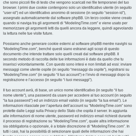
che sono piccoli file di testo che vengono scaricati nei file temporanei del tuo
browser. I primi due cookie contengono solo un identificativo utente (in seguito
“user-id”) ed un identificativo anonimo di sessione (in seguito “session-id”),
assegnato automaticamente dal software phpBB. Un terzo cookie viene creato
quando si naviga tra gli argomenti di “ModelingTime.com” e viene usato per
memorizzare gli argomenti letti da quelli ancora da leggere, quindi agevolando
la lettura nelle tue visite future.
Possiamo anche generare cookie esterni al software phpBB mentre navighi su
“ModelingTime.com”, benché questi siano estranei agli scopi di questo
documento che intende trattare solo quelli creati dal software phpBB. Il
secondo metodo di raccolta delle tue informazioni è dato da quello che tu
inserisci volontariamente. Con questo sono intesi e non limitati ad essi: inviare
messaggi come utente ospite (in seguito “messaggi da ospite”), registrarsi su
“ModelingTime.com” (in seguito “il tuo account”) e l’invio di messaggi dopo la
registrazione e l’accesso (in seguito “i tuoi messaggi”).
Il tuo account avrà, di base, un unico nome identificativo (in seguito “il tuo
nome utente”), una password da usare per accedere al tuo account (in seguito
“la tua password”) ed un indirizzo email valido (in seguito “la tua email”). Le
informazioni rilasciate per l’apertura dell’account su “ModelingTime.com” sono
protette dalle Leggi sulla Privacy dello Stato che ospita il server. In aggiunta
alle informazioni di nome utente, password ed indirizzo email richiesti durante
il processo di registrazione su “ModelingTime.com”, quale altra informazione
sia obbligatoria o opzionale, è a totale discrezione di “ModelingTime.com”. In
tutti i casi, hai la possibilità di selezionare quali delle informazioni che hai