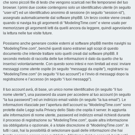
che sono piccoli file di testo che vengono scaricati nei file temporanei del tuo
browser. I primi due cookie contengono solo un identificativo utente (in seguito
“user-id”) ed un identificativo anonimo di sessione (in seguito “session-id”),
assegnato automaticamente dal software phpBB. Un terzo cookie viene creato
quando si naviga tra gli argomenti di “ModelingTime.com” e viene usato per
memorizzare gli argomenti letti da quelli ancora da leggere, quindi agevolando
la lettura nelle tue visite future.
Possiamo anche generare cookie esterni al software phpBB mentre navighi su
“ModelingTime.com”, benché questi siano estranei agli scopi di questo
documento che intende trattare solo quelli creati dal software phpBB. Il
secondo metodo di raccolta delle tue informazioni è dato da quello che tu
inserisci volontariamente. Con questo sono intesi e non limitati ad essi: inviare
messaggi come utente ospite (in seguito “messaggi da ospite”), registrarsi su
“ModelingTime.com” (in seguito “il tuo account”) e l’invio di messaggi dopo la
registrazione e l’accesso (in seguito “i tuoi messaggi”).
Il tuo account avrà, di base, un unico nome identificativo (in seguito “il tuo
nome utente”), una password da usare per accedere al tuo account (in seguito
“la tua password”) ed un indirizzo email valido (in seguito “la tua email”). Le
informazioni rilasciate per l’apertura dell’account su “ModelingTime.com” sono
protette dalle Leggi sulla Privacy dello Stato che ospita il server. In aggiunta
alle informazioni di nome utente, password ed indirizzo email richiesti durante
il processo di registrazione su “ModelingTime.com”, quale altra informazione
sia obbligatoria o opzionale, è a totale discrezione di “ModelingTime.com”. In
tutti i casi, hai la possibilità di selezionare quali delle informazioni che hai