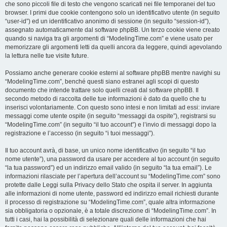
che sono piccoli file di testo che vengono scaricati nei file temporanei del tuo
browser. I primi due cookie contengono solo un identificativo utente (in seguito
“user-id”) ed un identificativo anonimo di sessione (in seguito “session-id”),
assegnato automaticamente dal software phpBB. Un terzo cookie viene creato
quando si naviga tra gli argomenti di “ModelingTime.com” e viene usato per
memorizzare gli argomenti letti da quelli ancora da leggere, quindi agevolando
la lettura nelle tue visite future.
Possiamo anche generare cookie esterni al software phpBB mentre navighi su
“ModelingTime.com”, benché questi siano estranei agli scopi di questo
documento che intende trattare solo quelli creati dal software phpBB. Il
secondo metodo di raccolta delle tue informazioni è dato da quello che tu
inserisci volontariamente. Con questo sono intesi e non limitati ad essi: inviare
messaggi come utente ospite (in seguito “messaggi da ospite”), registrarsi su
“ModelingTime.com” (in seguito “il tuo account”) e l’invio di messaggi dopo la
registrazione e l’accesso (in seguito “i tuoi messaggi”).
Il tuo account avrà, di base, un unico nome identificativo (in seguito “il tuo
nome utente”), una password da usare per accedere al tuo account (in seguito
“la tua password”) ed un indirizzo email valido (in seguito “la tua email”). Le
informazioni rilasciate per l’apertura dell’account su “ModelingTime.com” sono
protette dalle Leggi sulla Privacy dello Stato che ospita il server. In aggiunta
alle informazioni di nome utente, password ed indirizzo email richiesti durante
il processo di registrazione su “ModelingTime.com”, quale altra informazione
sia obbligatoria o opzionale, è a totale discrezione di “ModelingTime.com”. In
tutti i casi, hai la possibilità di selezionare quali delle informazioni che hai