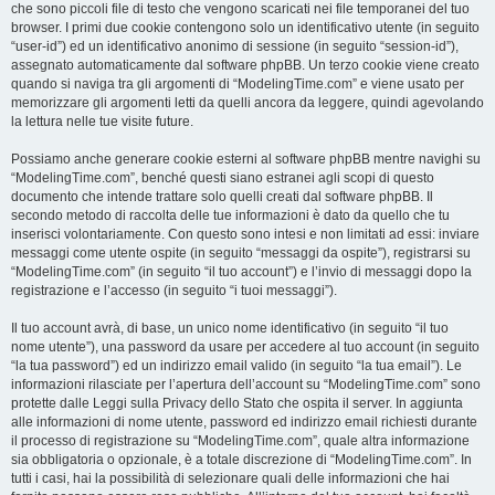
che sono piccoli file di testo che vengono scaricati nei file temporanei del tuo
browser. I primi due cookie contengono solo un identificativo utente (in seguito
“user-id”) ed un identificativo anonimo di sessione (in seguito “session-id”),
assegnato automaticamente dal software phpBB. Un terzo cookie viene creato
quando si naviga tra gli argomenti di “ModelingTime.com” e viene usato per
memorizzare gli argomenti letti da quelli ancora da leggere, quindi agevolando
la lettura nelle tue visite future.
Possiamo anche generare cookie esterni al software phpBB mentre navighi su
“ModelingTime.com”, benché questi siano estranei agli scopi di questo
documento che intende trattare solo quelli creati dal software phpBB. Il
secondo metodo di raccolta delle tue informazioni è dato da quello che tu
inserisci volontariamente. Con questo sono intesi e non limitati ad essi: inviare
messaggi come utente ospite (in seguito “messaggi da ospite”), registrarsi su
“ModelingTime.com” (in seguito “il tuo account”) e l’invio di messaggi dopo la
registrazione e l’accesso (in seguito “i tuoi messaggi”).
Il tuo account avrà, di base, un unico nome identificativo (in seguito “il tuo
nome utente”), una password da usare per accedere al tuo account (in seguito
“la tua password”) ed un indirizzo email valido (in seguito “la tua email”). Le
informazioni rilasciate per l’apertura dell’account su “ModelingTime.com” sono
protette dalle Leggi sulla Privacy dello Stato che ospita il server. In aggiunta
alle informazioni di nome utente, password ed indirizzo email richiesti durante
il processo di registrazione su “ModelingTime.com”, quale altra informazione
sia obbligatoria o opzionale, è a totale discrezione di “ModelingTime.com”. In
tutti i casi, hai la possibilità di selezionare quali delle informazioni che hai