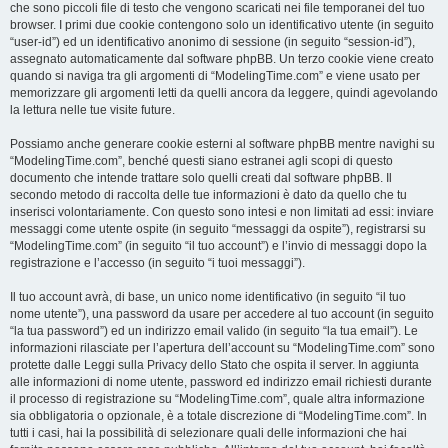
che sono piccoli file di testo che vengono scaricati nei file temporanei del tuo
browser. I primi due cookie contengono solo un identificativo utente (in seguito
“user-id”) ed un identificativo anonimo di sessione (in seguito “session-id”),
assegnato automaticamente dal software phpBB. Un terzo cookie viene creato
quando si naviga tra gli argomenti di “ModelingTime.com” e viene usato per
memorizzare gli argomenti letti da quelli ancora da leggere, quindi agevolando
la lettura nelle tue visite future.
Possiamo anche generare cookie esterni al software phpBB mentre navighi su
“ModelingTime.com”, benché questi siano estranei agli scopi di questo
documento che intende trattare solo quelli creati dal software phpBB. Il
secondo metodo di raccolta delle tue informazioni è dato da quello che tu
inserisci volontariamente. Con questo sono intesi e non limitati ad essi: inviare
messaggi come utente ospite (in seguito “messaggi da ospite”), registrarsi su
“ModelingTime.com” (in seguito “il tuo account”) e l’invio di messaggi dopo la
registrazione e l’accesso (in seguito “i tuoi messaggi”).
Il tuo account avrà, di base, un unico nome identificativo (in seguito “il tuo
nome utente”), una password da usare per accedere al tuo account (in seguito
“la tua password”) ed un indirizzo email valido (in seguito “la tua email”). Le
informazioni rilasciate per l’apertura dell’account su “ModelingTime.com” sono
protette dalle Leggi sulla Privacy dello Stato che ospita il server. In aggiunta
alle informazioni di nome utente, password ed indirizzo email richiesti durante
il processo di registrazione su “ModelingTime.com”, quale altra informazione
sia obbligatoria o opzionale, è a totale discrezione di “ModelingTime.com”. In
tutti i casi, hai la possibilità di selezionare quali delle informazioni che hai