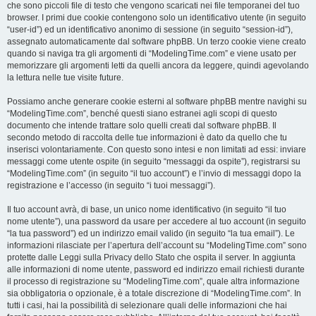
che sono piccoli file di testo che vengono scaricati nei file temporanei del tuo
browser. I primi due cookie contengono solo un identificativo utente (in seguito
“user-id”) ed un identificativo anonimo di sessione (in seguito “session-id”),
assegnato automaticamente dal software phpBB. Un terzo cookie viene creato
quando si naviga tra gli argomenti di “ModelingTime.com” e viene usato per
memorizzare gli argomenti letti da quelli ancora da leggere, quindi agevolando
la lettura nelle tue visite future.
Possiamo anche generare cookie esterni al software phpBB mentre navighi su
“ModelingTime.com”, benché questi siano estranei agli scopi di questo
documento che intende trattare solo quelli creati dal software phpBB. Il
secondo metodo di raccolta delle tue informazioni è dato da quello che tu
inserisci volontariamente. Con questo sono intesi e non limitati ad essi: inviare
messaggi come utente ospite (in seguito “messaggi da ospite”), registrarsi su
“ModelingTime.com” (in seguito “il tuo account”) e l’invio di messaggi dopo la
registrazione e l’accesso (in seguito “i tuoi messaggi”).
Il tuo account avrà, di base, un unico nome identificativo (in seguito “il tuo
nome utente”), una password da usare per accedere al tuo account (in seguito
“la tua password”) ed un indirizzo email valido (in seguito “la tua email”). Le
informazioni rilasciate per l’apertura dell’account su “ModelingTime.com” sono
protette dalle Leggi sulla Privacy dello Stato che ospita il server. In aggiunta
alle informazioni di nome utente, password ed indirizzo email richiesti durante
il processo di registrazione su “ModelingTime.com”, quale altra informazione
sia obbligatoria o opzionale, è a totale discrezione di “ModelingTime.com”. In
tutti i casi, hai la possibilità di selezionare quali delle informazioni che hai