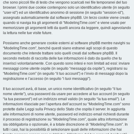
che sono piccoli file di testo che vengono scaricati nei file temporanei del tuo
browser. I primi due cookie contengono solo un identificativo utente (in seguito
“user-id”) ed un identificativo anonimo di sessione (in seguito “session-id”),
assegnato automaticamente dal software phpBB. Un terzo cookie viene creato
quando si naviga tra gli argomenti di “ModelingTime.com” e viene usato per
memorizzare gli argomenti letti da quelli ancora da leggere, quindi agevolando
la lettura nelle tue visite future.
Possiamo anche generare cookie esterni al software phpBB mentre navighi su
“ModelingTime.com”, benché questi siano estranei agli scopi di questo
documento che intende trattare solo quelli creati dal software phpBB. Il
secondo metodo di raccolta delle tue informazioni è dato da quello che tu
inserisci volontariamente. Con questo sono intesi e non limitati ad essi: inviare
messaggi come utente ospite (in seguito “messaggi da ospite”), registrarsi su
“ModelingTime.com” (in seguito “il tuo account”) e l’invio di messaggi dopo la
registrazione e l’accesso (in seguito “i tuoi messaggi”).
Il tuo account avrà, di base, un unico nome identificativo (in seguito “il tuo
nome utente”), una password da usare per accedere al tuo account (in seguito
“la tua password”) ed un indirizzo email valido (in seguito “la tua email”). Le
informazioni rilasciate per l’apertura dell’account su “ModelingTime.com” sono
protette dalle Leggi sulla Privacy dello Stato che ospita il server. In aggiunta
alle informazioni di nome utente, password ed indirizzo email richiesti durante
il processo di registrazione su “ModelingTime.com”, quale altra informazione
sia obbligatoria o opzionale, è a totale discrezione di “ModelingTime.com”. In
tutti i casi, hai la possibilità di selezionare quali delle informazioni che hai