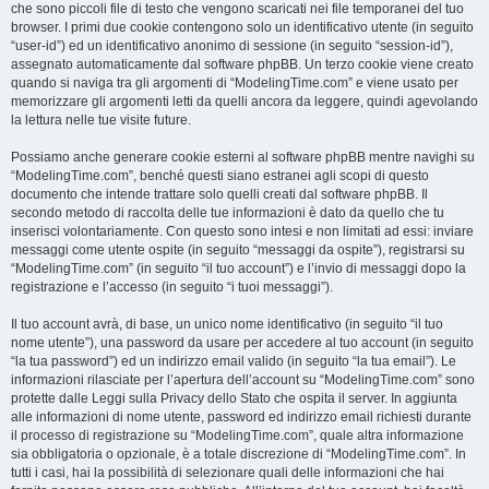
che sono piccoli file di testo che vengono scaricati nei file temporanei del tuo
browser. I primi due cookie contengono solo un identificativo utente (in seguito
“user-id”) ed un identificativo anonimo di sessione (in seguito “session-id”),
assegnato automaticamente dal software phpBB. Un terzo cookie viene creato
quando si naviga tra gli argomenti di “ModelingTime.com” e viene usato per
memorizzare gli argomenti letti da quelli ancora da leggere, quindi agevolando
la lettura nelle tue visite future.
Possiamo anche generare cookie esterni al software phpBB mentre navighi su
“ModelingTime.com”, benché questi siano estranei agli scopi di questo
documento che intende trattare solo quelli creati dal software phpBB. Il
secondo metodo di raccolta delle tue informazioni è dato da quello che tu
inserisci volontariamente. Con questo sono intesi e non limitati ad essi: inviare
messaggi come utente ospite (in seguito “messaggi da ospite”), registrarsi su
“ModelingTime.com” (in seguito “il tuo account”) e l’invio di messaggi dopo la
registrazione e l’accesso (in seguito “i tuoi messaggi”).
Il tuo account avrà, di base, un unico nome identificativo (in seguito “il tuo
nome utente”), una password da usare per accedere al tuo account (in seguito
“la tua password”) ed un indirizzo email valido (in seguito “la tua email”). Le
informazioni rilasciate per l’apertura dell’account su “ModelingTime.com” sono
protette dalle Leggi sulla Privacy dello Stato che ospita il server. In aggiunta
alle informazioni di nome utente, password ed indirizzo email richiesti durante
il processo di registrazione su “ModelingTime.com”, quale altra informazione
sia obbligatoria o opzionale, è a totale discrezione di “ModelingTime.com”. In
tutti i casi, hai la possibilità di selezionare quali delle informazioni che hai