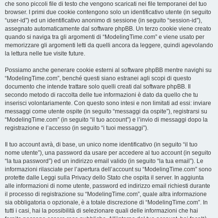
che sono piccoli file di testo che vengono scaricati nei file temporanei del tuo
browser. I primi due cookie contengono solo un identificativo utente (in seguito
“user-id”) ed un identificativo anonimo di sessione (in seguito “session-id”),
assegnato automaticamente dal software phpBB. Un terzo cookie viene creato
quando si naviga tra gli argomenti di “ModelingTime.com” e viene usato per
memorizzare gli argomenti letti da quelli ancora da leggere, quindi agevolando
la lettura nelle tue visite future.
Possiamo anche generare cookie esterni al software phpBB mentre navighi su
“ModelingTime.com”, benché questi siano estranei agli scopi di questo
documento che intende trattare solo quelli creati dal software phpBB. Il
secondo metodo di raccolta delle tue informazioni è dato da quello che tu
inserisci volontariamente. Con questo sono intesi e non limitati ad essi: inviare
messaggi come utente ospite (in seguito “messaggi da ospite”), registrarsi su
“ModelingTime.com” (in seguito “il tuo account”) e l’invio di messaggi dopo la
registrazione e l’accesso (in seguito “i tuoi messaggi”).
Il tuo account avrà, di base, un unico nome identificativo (in seguito “il tuo
nome utente”), una password da usare per accedere al tuo account (in seguito
“la tua password”) ed un indirizzo email valido (in seguito “la tua email”). Le
informazioni rilasciate per l’apertura dell’account su “ModelingTime.com” sono
protette dalle Leggi sulla Privacy dello Stato che ospita il server. In aggiunta
alle informazioni di nome utente, password ed indirizzo email richiesti durante
il processo di registrazione su “ModelingTime.com”, quale altra informazione
sia obbligatoria o opzionale, è a totale discrezione di “ModelingTime.com”. In
tutti i casi, hai la possibilità di selezionare quali delle informazioni che hai