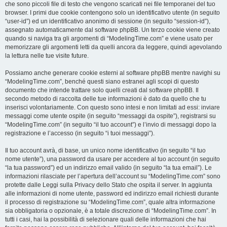
che sono piccoli file di testo che vengono scaricati nei file temporanei del tuo
browser. I primi due cookie contengono solo un identificativo utente (in seguito
“user-id”) ed un identificativo anonimo di sessione (in seguito “session-id”),
assegnato automaticamente dal software phpBB. Un terzo cookie viene creato
quando si naviga tra gli argomenti di “ModelingTime.com” e viene usato per
memorizzare gli argomenti letti da quelli ancora da leggere, quindi agevolando
la lettura nelle tue visite future.
Possiamo anche generare cookie esterni al software phpBB mentre navighi su
“ModelingTime.com”, benché questi siano estranei agli scopi di questo
documento che intende trattare solo quelli creati dal software phpBB. Il
secondo metodo di raccolta delle tue informazioni è dato da quello che tu
inserisci volontariamente. Con questo sono intesi e non limitati ad essi: inviare
messaggi come utente ospite (in seguito “messaggi da ospite”), registrarsi su
“ModelingTime.com” (in seguito “il tuo account”) e l’invio di messaggi dopo la
registrazione e l’accesso (in seguito “i tuoi messaggi”).
Il tuo account avrà, di base, un unico nome identificativo (in seguito “il tuo
nome utente”), una password da usare per accedere al tuo account (in seguito
“la tua password”) ed un indirizzo email valido (in seguito “la tua email”). Le
informazioni rilasciate per l’apertura dell’account su “ModelingTime.com” sono
protette dalle Leggi sulla Privacy dello Stato che ospita il server. In aggiunta
alle informazioni di nome utente, password ed indirizzo email richiesti durante
il processo di registrazione su “ModelingTime.com”, quale altra informazione
sia obbligatoria o opzionale, è a totale discrezione di “ModelingTime.com”. In
tutti i casi, hai la possibilità di selezionare quali delle informazioni che hai