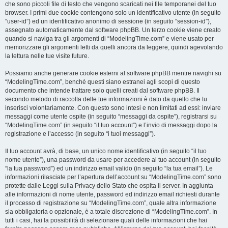
che sono piccoli file di testo che vengono scaricati nei file temporanei del tuo
browser. I primi due cookie contengono solo un identificativo utente (in seguito
“user-id”) ed un identificativo anonimo di sessione (in seguito “session-id”),
assegnato automaticamente dal software phpBB. Un terzo cookie viene creato
quando si naviga tra gli argomenti di “ModelingTime.com” e viene usato per
memorizzare gli argomenti letti da quelli ancora da leggere, quindi agevolando
la lettura nelle tue visite future.
Possiamo anche generare cookie esterni al software phpBB mentre navighi su
“ModelingTime.com”, benché questi siano estranei agli scopi di questo
documento che intende trattare solo quelli creati dal software phpBB. Il
secondo metodo di raccolta delle tue informazioni è dato da quello che tu
inserisci volontariamente. Con questo sono intesi e non limitati ad essi: inviare
messaggi come utente ospite (in seguito “messaggi da ospite”), registrarsi su
“ModelingTime.com” (in seguito “il tuo account”) e l’invio di messaggi dopo la
registrazione e l’accesso (in seguito “i tuoi messaggi”).
Il tuo account avrà, di base, un unico nome identificativo (in seguito “il tuo
nome utente”), una password da usare per accedere al tuo account (in seguito
“la tua password”) ed un indirizzo email valido (in seguito “la tua email”). Le
informazioni rilasciate per l’apertura dell’account su “ModelingTime.com” sono
protette dalle Leggi sulla Privacy dello Stato che ospita il server. In aggiunta
alle informazioni di nome utente, password ed indirizzo email richiesti durante
il processo di registrazione su “ModelingTime.com”, quale altra informazione
sia obbligatoria o opzionale, è a totale discrezione di “ModelingTime.com”. In
tutti i casi, hai la possibilità di selezionare quali delle informazioni che hai