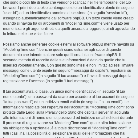
che sono piccoli file di testo che vengono scaricati nei file temporanei del tuo
browser. I primi due cookie contengono solo un identificativo utente (in seguito
“user-id”) ed un identificativo anonimo di sessione (in seguito “session-id”),
assegnato automaticamente dal software phpBB. Un terzo cookie viene creato
quando si naviga tra gli argomenti di “ModelingTime.com” e viene usato per
memorizzare gli argomenti letti da quelli ancora da leggere, quindi agevolando
la lettura nelle tue visite future.
Possiamo anche generare cookie esterni al software phpBB mentre navighi su
“ModelingTime.com”, benché questi siano estranei agli scopi di questo
documento che intende trattare solo quelli creati dal software phpBB. Il
secondo metodo di raccolta delle tue informazioni è dato da quello che tu
inserisci volontariamente. Con questo sono intesi e non limitati ad essi: inviare
messaggi come utente ospite (in seguito “messaggi da ospite”), registrarsi su
“ModelingTime.com” (in seguito “il tuo account”) e l’invio di messaggi dopo la
registrazione e l’accesso (in seguito “i tuoi messaggi”).
Il tuo account avrà, di base, un unico nome identificativo (in seguito “il tuo
nome utente”), una password da usare per accedere al tuo account (in seguito
“la tua password”) ed un indirizzo email valido (in seguito “la tua email”). Le
informazioni rilasciate per l’apertura dell’account su “ModelingTime.com” sono
protette dalle Leggi sulla Privacy dello Stato che ospita il server. In aggiunta
alle informazioni di nome utente, password ed indirizzo email richiesti durante
il processo di registrazione su “ModelingTime.com”, quale altra informazione
sia obbligatoria o opzionale, è a totale discrezione di “ModelingTime.com”. In
tutti i casi, hai la possibilità di selezionare quali delle informazioni che hai