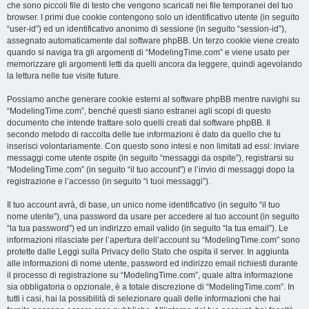
che sono piccoli file di testo che vengono scaricati nei file temporanei del tuo
browser. I primi due cookie contengono solo un identificativo utente (in seguito
“user-id”) ed un identificativo anonimo di sessione (in seguito “session-id”),
assegnato automaticamente dal software phpBB. Un terzo cookie viene creato
quando si naviga tra gli argomenti di “ModelingTime.com” e viene usato per
memorizzare gli argomenti letti da quelli ancora da leggere, quindi agevolando
la lettura nelle tue visite future.
Possiamo anche generare cookie esterni al software phpBB mentre navighi su
“ModelingTime.com”, benché questi siano estranei agli scopi di questo
documento che intende trattare solo quelli creati dal software phpBB. Il
secondo metodo di raccolta delle tue informazioni è dato da quello che tu
inserisci volontariamente. Con questo sono intesi e non limitati ad essi: inviare
messaggi come utente ospite (in seguito “messaggi da ospite”), registrarsi su
“ModelingTime.com” (in seguito “il tuo account”) e l’invio di messaggi dopo la
registrazione e l’accesso (in seguito “i tuoi messaggi”).
Il tuo account avrà, di base, un unico nome identificativo (in seguito “il tuo
nome utente”), una password da usare per accedere al tuo account (in seguito
“la tua password”) ed un indirizzo email valido (in seguito “la tua email”). Le
informazioni rilasciate per l’apertura dell’account su “ModelingTime.com” sono
protette dalle Leggi sulla Privacy dello Stato che ospita il server. In aggiunta
alle informazioni di nome utente, password ed indirizzo email richiesti durante
il processo di registrazione su “ModelingTime.com”, quale altra informazione
sia obbligatoria o opzionale, è a totale discrezione di “ModelingTime.com”. In
tutti i casi, hai la possibilità di selezionare quali delle informazioni che hai