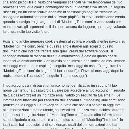
che sono piccoli file di testo che vengono scaricati nei file temporanei del tuo
browser. I primi due cookie contengono solo un identificativo utente (in seguito
“user-id”) ed un identificativo anonimo di sessione (in seguito “session-id”),
assegnato automaticamente dal software phpBB. Un terzo cookie viene creato
quando si naviga tra gli argomenti di “ModelingTime.com” e viene usato per
memorizzare gli argomenti letti da quelli ancora da leggere, quindi agevolando
la lettura nelle tue visite future.
Possiamo anche generare cookie esterni al software phpBB mentre navighi su
“ModelingTime.com”, benché questi siano estranei agli scopi di questo
documento che intende trattare solo quelli creati dal software phpBB. Il
secondo metodo di raccolta delle tue informazioni è dato da quello che tu
inserisci volontariamente. Con questo sono intesi e non limitati ad essi: inviare
messaggi come utente ospite (in seguito “messaggi da ospite”), registrarsi su
“ModelingTime.com” (in seguito “il tuo account”) e l’invio di messaggi dopo la
registrazione e l’accesso (in seguito “i tuoi messaggi”).
Il tuo account avrà, di base, un unico nome identificativo (in seguito “il tuo
nome utente”), una password da usare per accedere al tuo account (in seguito
“la tua password”) ed un indirizzo email valido (in seguito “la tua email”). Le
informazioni rilasciate per l’apertura dell’account su “ModelingTime.com” sono
protette dalle Leggi sulla Privacy dello Stato che ospita il server. In aggiunta
alle informazioni di nome utente, password ed indirizzo email richiesti durante
il processo di registrazione su “ModelingTime.com”, quale altra informazione
sia obbligatoria o opzionale, è a totale discrezione di “ModelingTime.com”. In
tutti i casi, hai la possibilità di selezionare quali delle informazioni che hai