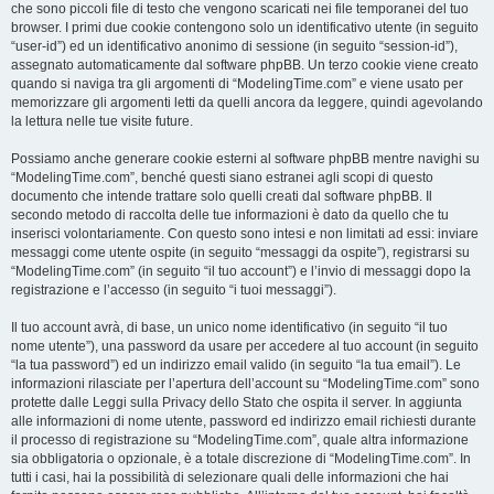
che sono piccoli file di testo che vengono scaricati nei file temporanei del tuo
browser. I primi due cookie contengono solo un identificativo utente (in seguito
“user-id”) ed un identificativo anonimo di sessione (in seguito “session-id”),
assegnato automaticamente dal software phpBB. Un terzo cookie viene creato
quando si naviga tra gli argomenti di “ModelingTime.com” e viene usato per
memorizzare gli argomenti letti da quelli ancora da leggere, quindi agevolando
la lettura nelle tue visite future.
Possiamo anche generare cookie esterni al software phpBB mentre navighi su
“ModelingTime.com”, benché questi siano estranei agli scopi di questo
documento che intende trattare solo quelli creati dal software phpBB. Il
secondo metodo di raccolta delle tue informazioni è dato da quello che tu
inserisci volontariamente. Con questo sono intesi e non limitati ad essi: inviare
messaggi come utente ospite (in seguito “messaggi da ospite”), registrarsi su
“ModelingTime.com” (in seguito “il tuo account”) e l’invio di messaggi dopo la
registrazione e l’accesso (in seguito “i tuoi messaggi”).
Il tuo account avrà, di base, un unico nome identificativo (in seguito “il tuo
nome utente”), una password da usare per accedere al tuo account (in seguito
“la tua password”) ed un indirizzo email valido (in seguito “la tua email”). Le
informazioni rilasciate per l’apertura dell’account su “ModelingTime.com” sono
protette dalle Leggi sulla Privacy dello Stato che ospita il server. In aggiunta
alle informazioni di nome utente, password ed indirizzo email richiesti durante
il processo di registrazione su “ModelingTime.com”, quale altra informazione
sia obbligatoria o opzionale, è a totale discrezione di “ModelingTime.com”. In
tutti i casi, hai la possibilità di selezionare quali delle informazioni che hai