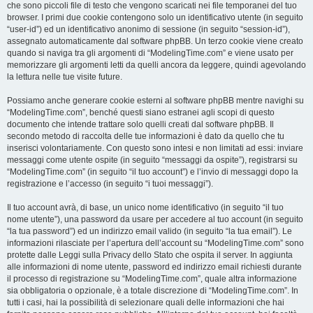
che sono piccoli file di testo che vengono scaricati nei file temporanei del tuo
browser. I primi due cookie contengono solo un identificativo utente (in seguito
“user-id”) ed un identificativo anonimo di sessione (in seguito “session-id”),
assegnato automaticamente dal software phpBB. Un terzo cookie viene creato
quando si naviga tra gli argomenti di “ModelingTime.com” e viene usato per
memorizzare gli argomenti letti da quelli ancora da leggere, quindi agevolando
la lettura nelle tue visite future.
Possiamo anche generare cookie esterni al software phpBB mentre navighi su
“ModelingTime.com”, benché questi siano estranei agli scopi di questo
documento che intende trattare solo quelli creati dal software phpBB. Il
secondo metodo di raccolta delle tue informazioni è dato da quello che tu
inserisci volontariamente. Con questo sono intesi e non limitati ad essi: inviare
messaggi come utente ospite (in seguito “messaggi da ospite”), registrarsi su
“ModelingTime.com” (in seguito “il tuo account”) e l’invio di messaggi dopo la
registrazione e l’accesso (in seguito “i tuoi messaggi”).
Il tuo account avrà, di base, un unico nome identificativo (in seguito “il tuo
nome utente”), una password da usare per accedere al tuo account (in seguito
“la tua password”) ed un indirizzo email valido (in seguito “la tua email”). Le
informazioni rilasciate per l’apertura dell’account su “ModelingTime.com” sono
protette dalle Leggi sulla Privacy dello Stato che ospita il server. In aggiunta
alle informazioni di nome utente, password ed indirizzo email richiesti durante
il processo di registrazione su “ModelingTime.com”, quale altra informazione
sia obbligatoria o opzionale, è a totale discrezione di “ModelingTime.com”. In
tutti i casi, hai la possibilità di selezionare quali delle informazioni che hai