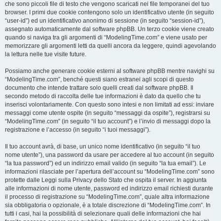
che sono piccoli file di testo che vengono scaricati nei file temporanei del tuo
browser. I primi due cookie contengono solo un identificativo utente (in seguito
“user-id”) ed un identificativo anonimo di sessione (in seguito “session-id”),
assegnato automaticamente dal software phpBB. Un terzo cookie viene creato
quando si naviga tra gli argomenti di “ModelingTime.com” e viene usato per
memorizzare gli argomenti letti da quelli ancora da leggere, quindi agevolando
la lettura nelle tue visite future.
Possiamo anche generare cookie esterni al software phpBB mentre navighi su
“ModelingTime.com”, benché questi siano estranei agli scopi di questo
documento che intende trattare solo quelli creati dal software phpBB. Il
secondo metodo di raccolta delle tue informazioni è dato da quello che tu
inserisci volontariamente. Con questo sono intesi e non limitati ad essi: inviare
messaggi come utente ospite (in seguito “messaggi da ospite”), registrarsi su
“ModelingTime.com” (in seguito “il tuo account”) e l’invio di messaggi dopo la
registrazione e l’accesso (in seguito “i tuoi messaggi”).
Il tuo account avrà, di base, un unico nome identificativo (in seguito “il tuo
nome utente”), una password da usare per accedere al tuo account (in seguito
“la tua password”) ed un indirizzo email valido (in seguito “la tua email”). Le
informazioni rilasciate per l’apertura dell’account su “ModelingTime.com” sono
protette dalle Leggi sulla Privacy dello Stato che ospita il server. In aggiunta
alle informazioni di nome utente, password ed indirizzo email richiesti durante
il processo di registrazione su “ModelingTime.com”, quale altra informazione
sia obbligatoria o opzionale, è a totale discrezione di “ModelingTime.com”. In
tutti i casi, hai la possibilità di selezionare quali delle informazioni che hai