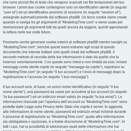
che sono piccoli file di testo che vengono scaricati nei file temporanei del tuo
browser. I primi due cookie contengono solo un identificativo utente (in seguito
“user-id”) ed un identificativo anonimo di sessione (in seguito “session-id”),
assegnato automaticamente dal software phpBB. Un terzo cookie viene creato
quando si naviga tra gli argomenti di “ModelingTime.com” e viene usato per
memorizzare gli argomenti letti da quelli ancora da leggere, quindi agevolando
la lettura nelle tue visite future.
Possiamo anche generare cookie esterni al software phpBB mentre navighi su
“ModelingTime.com”, benché questi siano estranei agli scopi di questo
documento che intende trattare solo quelli creati dal software phpBB. Il
secondo metodo di raccolta delle tue informazioni è dato da quello che tu
inserisci volontariamente. Con questo sono intesi e non limitati ad essi: inviare
messaggi come utente ospite (in seguito “messaggi da ospite”), registrarsi su
“ModelingTime.com” (in seguito “il tuo account”) e l’invio di messaggi dopo la
registrazione e l’accesso (in seguito “i tuoi messaggi”).
Il tuo account avrà, di base, un unico nome identificativo (in seguito “il tuo
nome utente”), una password da usare per accedere al tuo account (in seguito
“la tua password”) ed un indirizzo email valido (in seguito “la tua email”). Le
informazioni rilasciate per l’apertura dell’account su “ModelingTime.com” sono
protette dalle Leggi sulla Privacy dello Stato che ospita il server. In aggiunta
alle informazioni di nome utente, password ed indirizzo email richiesti durante
il processo di registrazione su “ModelingTime.com”, quale altra informazione
sia obbligatoria o opzionale, è a totale discrezione di “ModelingTime.com”. In
tutti i casi, hai la possibilità di selezionare quali delle informazioni che hai